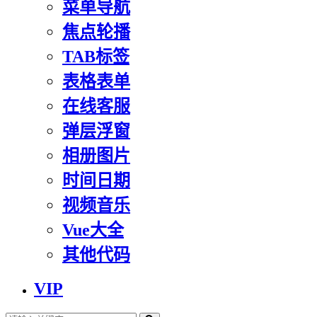
菜单导航
焦点轮播
TAB标签
表格表单
在线客服
弹层浮窗
相册图片
时间日期
视频音乐
Vue大全
其他代码
VIP