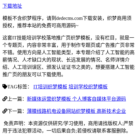
下载地址
模板不含织梦程序，请到dedecms.com下载安装，织梦商用须
授权，推荐本站的免费可商用源码~
这套IT技能培训学校落地推广页织梦模板，没有栏目，就是一
个专题页，内容非常丰富，用于制作专题页或广告推广页非常
不错。使用方向是人工智能类型，本专题介绍了人工智能的高
薪情况、人才缺口大的现状、长远发展的情况、名师详情介
绍、人工培训误区、颁发认证证书之类的，想要搭建人工智能
推广页的朋友可以下载使用。
TAG标签：
IT培训织梦模板
培训学校织梦模板
上一篇：
新媒体运营织梦模板 个人博客自媒体平台源码
下一篇：
薄膜线路机电设备网站织梦模板 高新技术企业
免责声明：本资源仅供研究/学习使用，商用请找版权人;严禁
用于违法犯罪活动，一切后果自负;若侵权请联系客服删除。