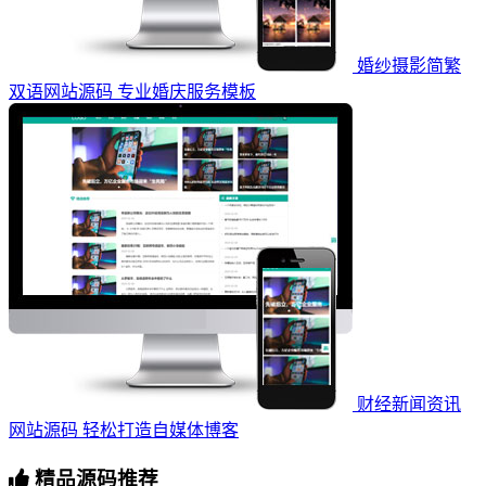
婚纱摄影简繁
双语网站源码 专业婚庆服务模板
财经新闻资讯
网站源码 轻松打造自媒体博客
精品源码推荐