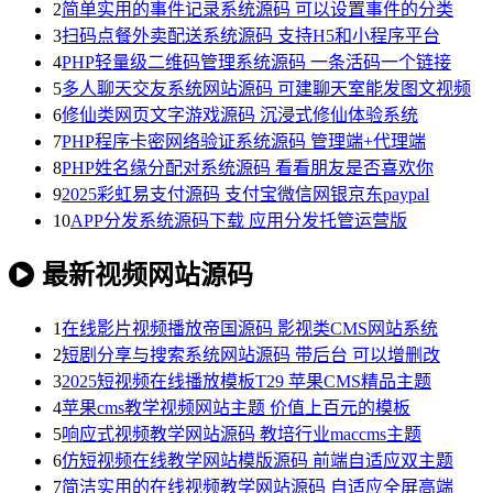
2
简单实用的事件记录系统源码 可以设置事件的分类
3
扫码点餐外卖配送系统源码 支持H5和小程序平台
4
PHP轻量级二维码管理系统源码 一条活码一个链接
5
多人聊天交友系统网站源码 可建聊天室能发图文视频
6
修仙类网页文字游戏源码 沉浸式修仙体验系统
7
PHP程序卡密网络验证系统源码 管理端+代理端
8
PHP姓名缘分配对系统源码 看看朋友是否喜欢你
9
2025彩虹易支付源码 支付宝微信网银京东paypal
10
APP分发系统源码下载 应用分发托管运营版
最新视频网站源码
1
在线影片视频播放帝国源码 影视类CMS网站系统
2
短剧分享与搜索系统网站源码 带后台 可以增删改
3
2025短视频在线播放模板T29 苹果CMS精品主题
4
苹果cms教学视频网站主题 价值上百元的模板
5
响应式视频教学网站源码 教培行业maccms主题
6
仿短视频在线教学网站模版源码 前端自适应双主题
7
简洁实用的在线视频教学网站源码 自适应全屏高端