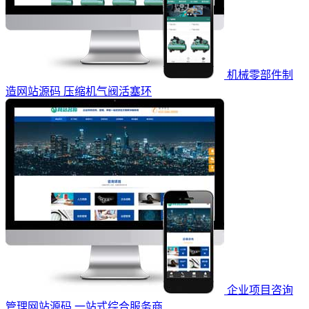
机械零部件制
造网站源码 压缩机气阀活塞环
企业项目咨询
管理网站源码 一站式综合服务商