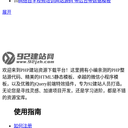
10
网络自学视频培训网站源码 带后台带数据模板
展开
欢迎来到PHP建站资源下载平台！这里拥有小编亲测的PHP整
站源代码、精美的HTML5静态模板、卓越的微信小程序模
板，以及优雅的jQuery前端特效插件，专为92建站人员打造。
无论您是寻找灵感、加速项目开发，还是学习进阶，都是不错
的资源宝库。
使用指南
如何注册