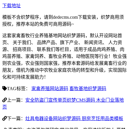
下载地址
模板不含织梦程序，请到dedecms.com下载安装，织梦商用须
授权，推荐本站的免费可商用源码~
这套家禽畜牧行业养殖基地网站织梦源码，默认开设网站首
页、 关于我们、 品牌产品、旗下产业、 新闻资讯、 人力资
源、 招商项目、 联系我们等栏目，适用于成品肉鸡养殖、肉
鸡苗养殖、家禽饲养、畜牧业养殖、动物医院等行业！牧业强
则农业强，农业强则国家强，推荐本套源码给发展禽畜行业的
朋友，借机为推动中农牧业家庭农场的转型和升级，实现国际
化和可持续发展助力！
TAG标签：
家禽养殖网站源码
畜牧基地织梦源码
上一篇：
安全防盗门宣传单页织梦CMS源码 木业门业落地
页
下一篇：
灶具电器设备网站织梦源码 厨房烹饪用品类模板