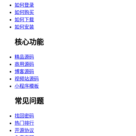
如何登录
如何购买
如何下载
如何安装
核心功能
精品源码
商用源码
博客源码
视频站源码
小程序模板
常见问题
找回密码
热门排行
开源协议