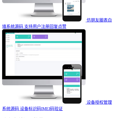
仿朋友圈表白
墙系统源码 支持用户注册回复点赞
设备授权管理
系统源码 设备标识码IMEI码验证