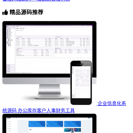
精品源码推荐
企业信息化系
统源码 办公库存客户人事财务工具