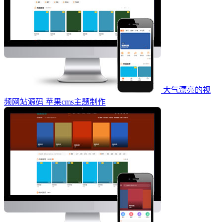
大气漂亮的视
频网站源码 苹果cms主题制作