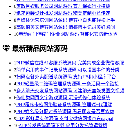
6
家政月嫂服务公司网站源码 育儿保姆行业模板
7
纸箱包装设计批发网站源码 精美定制心意传递
8
自媒体运营培训网站源码 博客小白也能轻松上手
9
高颜值美文博客网站源码 情感博主记录美好瞬间
10
电动闸门伸缩门企业网站源码 智能化安防新体验
最新精品网站源码
1
PHP微信在线AI客服系统源码 完美集成企业微信客服
2
简单实用的事件记录系统源码 可以设置事件的分类
3
扫码点餐外卖配送系统源码 支持H5和小程序平台
4
PHP轻量级二维码管理系统源码 一条活码一个链接
5
多人聊天交友系统网站源码 可建聊天室能发图文视频
6
修仙类网页文字游戏源码 沉浸式修仙体验系统
7
PHP程序卡密网络验证系统源码 管理端+代理端
8
PHP姓名缘分配对系统源码 看看朋友是否喜欢你
9
2025彩虹易支付源码 支付宝微信网银京东paypal
10
APP分发系统源码下载 应用分发托管运营版