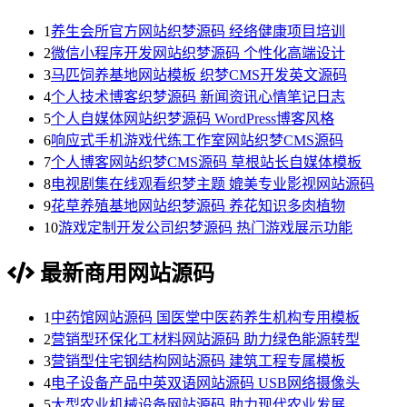
1
养生会所官方网站织梦源码 经络健康项目培训
2
微信小程序开发网站织梦源码 个性化高端设计
3
马匹饲养基地网站模板 织梦CMS开发英文源码
4
个人技术博客织梦源码 新闻资讯心情笔记日志
5
个人自媒体网站织梦源码 WordPress博客风格
6
响应式手机游戏代练工作室网站织梦CMS源码
7
个人博客网站织梦CMS源码 草根站长自媒体模板
8
电视剧集在线观看织梦主题 媲美专业影视网站源码
9
花草养殖基地网站织梦源码 养花知识多肉植物
10
游戏定制开发公司织梦源码 热门游戏展示功能
最新商用网站源码
1
中药馆网站源码 国医堂中医药养生机构专用模板
2
营销型环保化工材料网站源码 助力绿色能源转型
3
营销型住宅钢结构网站源码 建筑工程专属模板
4
电子设备产品中英双语网站源码 USB网络摄像头
5
大型农业机械设备网站源码 助力现代农业发展