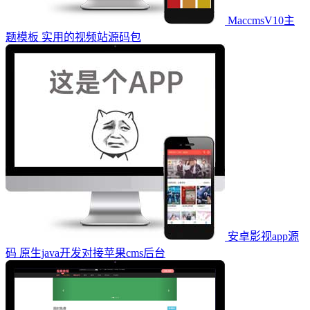
MaccmsV10主
题模板 实用的视频站源码包
安卓影视app源
码 原生java开发对接苹果cms后台