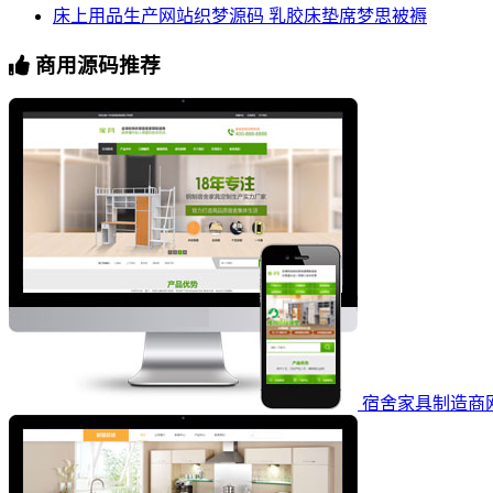
床上用品生产网站织梦源码 乳胶床垫席梦思被褥
商用源码推荐
宿舍家具制造商