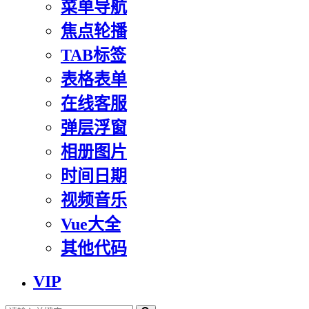
菜单导航
焦点轮播
TAB标签
表格表单
在线客服
弹层浮窗
相册图片
时间日期
视频音乐
Vue大全
其他代码
VIP