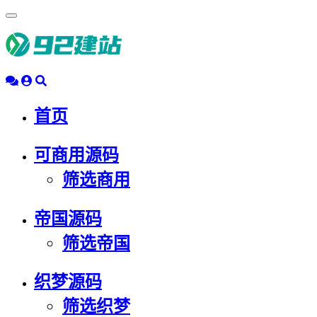
浮
动
导
航
首页
可商用源码
筛选商用
帝国源码
筛选帝国
织梦源码
筛选织梦