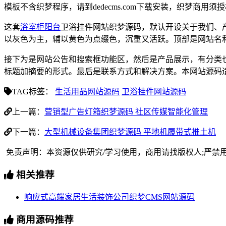
模板不含织梦程序，请到dedecms.com下载安装，织梦商用
这套
浴室柜阳台
卫浴挂件网站织梦源码，默认开设关于我们、
以灰色为主，辅以黄色为点缀色，沉重又活跃。顶部是网站名
接下为是网站公告和搜索框功能区，然后是产品展示，有分类
标题加摘要的形式。最后是联系方式和解决方案。本网站源码
TAG标签：
生活用品网站源码
卫浴挂件网站源码
上一篇：
营销型广告灯箱织梦源码 社区传媒智能化管理
下一篇：
大型机械设备集团织梦源码 平地机履带式推土机
免责声明：本资源仅供研究/学习使用，商用请找版权人;严禁
相关推荐
响应式高端家居生活装饰公司织梦CMS网站源码
商用源码推荐