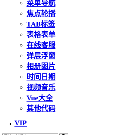
菜单导航
焦点轮播
TAB标签
表格表单
在线客服
弹层浮窗
相册图片
时间日期
视频音乐
Vue大全
其他代码
VIP