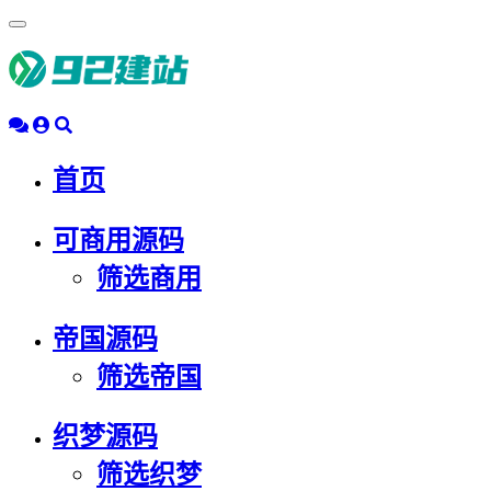
浮
动
导
航
首页
可商用源码
筛选商用
帝国源码
筛选帝国
织梦源码
筛选织梦