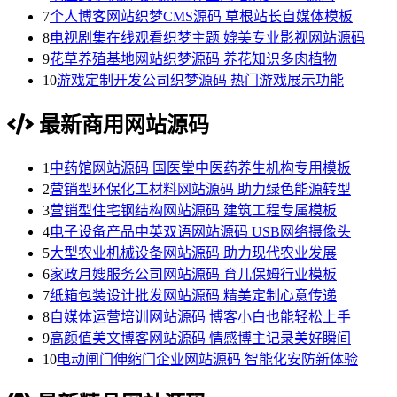
7
个人博客网站织梦CMS源码 草根站长自媒体模板
8
电视剧集在线观看织梦主题 媲美专业影视网站源码
9
花草养殖基地网站织梦源码 养花知识多肉植物
10
游戏定制开发公司织梦源码 热门游戏展示功能
最新商用网站源码
1
中药馆网站源码 国医堂中医药养生机构专用模板
2
营销型环保化工材料网站源码 助力绿色能源转型
3
营销型住宅钢结构网站源码 建筑工程专属模板
4
电子设备产品中英双语网站源码 USB网络摄像头
5
大型农业机械设备网站源码 助力现代农业发展
6
家政月嫂服务公司网站源码 育儿保姆行业模板
7
纸箱包装设计批发网站源码 精美定制心意传递
8
自媒体运营培训网站源码 博客小白也能轻松上手
9
高颜值美文博客网站源码 情感博主记录美好瞬间
10
电动闸门伸缩门企业网站源码 智能化安防新体验