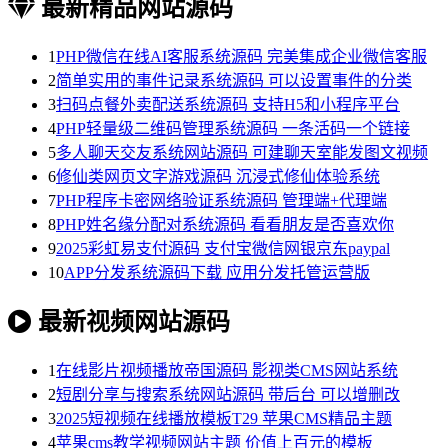
最新精品网站源码
1
PHP微信在线AI客服系统源码 完美集成企业微信客服
2
简单实用的事件记录系统源码 可以设置事件的分类
3
扫码点餐外卖配送系统源码 支持H5和小程序平台
4
PHP轻量级二维码管理系统源码 一条活码一个链接
5
多人聊天交友系统网站源码 可建聊天室能发图文视频
6
修仙类网页文字游戏源码 沉浸式修仙体验系统
7
PHP程序卡密网络验证系统源码 管理端+代理端
8
PHP姓名缘分配对系统源码 看看朋友是否喜欢你
9
2025彩虹易支付源码 支付宝微信网银京东paypal
10
APP分发系统源码下载 应用分发托管运营版
最新视频网站源码
1
在线影片视频播放帝国源码 影视类CMS网站系统
2
短剧分享与搜索系统网站源码 带后台 可以增删改
3
2025短视频在线播放模板T29 苹果CMS精品主题
4
苹果cms教学视频网站主题 价值上百元的模板