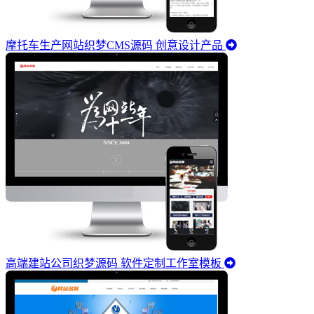
摩托车生产网站织梦CMS源码 创意设计产品
高端建站公司织梦源码 软件定制工作室模板