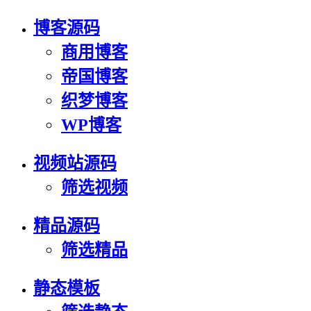
博客源码
商用博客
帝国博客
织梦博客
WP博客
视频站源码
筛选视频
精品源码
筛选精品
静态模板