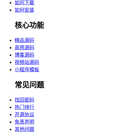
如何下载
如何安装
核心功能
精品源码
商用源码
博客源码
视频站源码
小程序模板
常见问题
找回密码
热门排行
开源协议
免责声明
其他问题