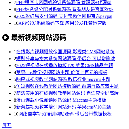
7
PHP程序卡密网络验证系统源码 管理端+代理端
8
PHP姓名缘分配对系统源码 看看朋友是否喜欢你
9
2025彩虹易支付源码 支付宝微信网银京东paypal
10
APP分发系统源码下载 应用分发托管运营版
最新视频网站源码
1
在线影片视频播放帝国源码 影视类CMS网站系统
2
短剧分享与搜索系统网站源码 带后台 可以增删改
3
2025短视频在线播放模板T29 苹果CMS精品主题
4
苹果cms教学视频网站主题 价值上百元的模板
5
响应式视频教学网站源码 教培行业maccms主题
6
仿短视频在线教学网站模版源码 前端自适应双主题
7
简洁实用的在线视频教学网站源码 自适应全屏高端
8
漫画连载小说阅读网站源码 Maccms主题模板
9
新海螺视频教学培训网站源码 苹果cmsV10主题
10
网络自学视频培训网站源码 带后台带数据模板
展开