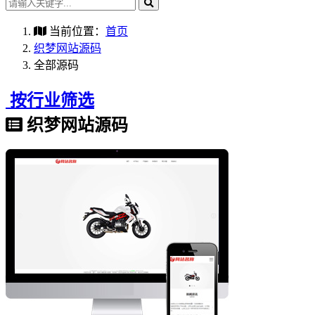
当前位置：
首页
织梦网站源码
全部源码
按行业筛选
织梦网站源码