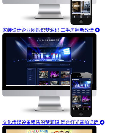
家装设计企业网站织梦源码 二手房翻新改造
文化传媒设备租赁织梦源码 舞台灯光音响话筒