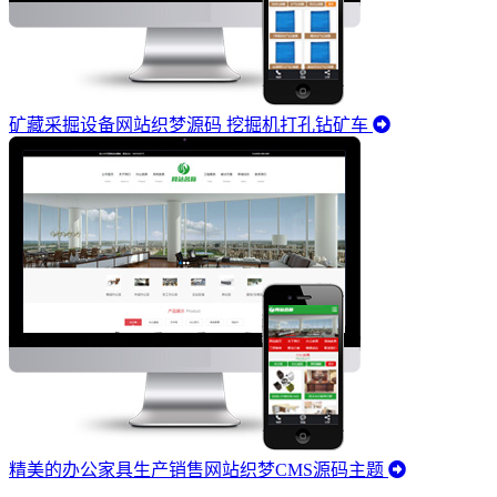
矿藏采掘设备网站织梦源码 挖掘机打孔钻矿车
精美的办公家具生产销售网站织梦CMS源码主题