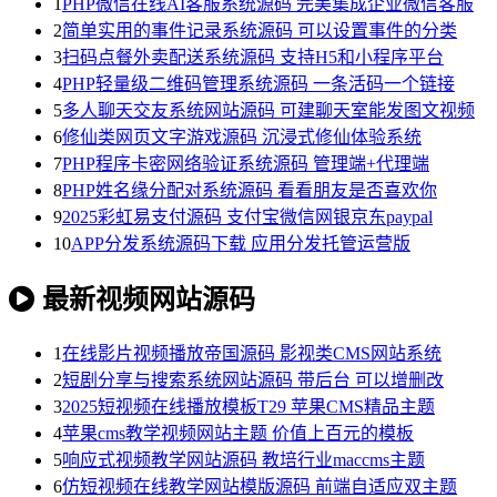
1
PHP微信在线AI客服系统源码 完美集成企业微信客服
2
简单实用的事件记录系统源码 可以设置事件的分类
3
扫码点餐外卖配送系统源码 支持H5和小程序平台
4
PHP轻量级二维码管理系统源码 一条活码一个链接
5
多人聊天交友系统网站源码 可建聊天室能发图文视频
6
修仙类网页文字游戏源码 沉浸式修仙体验系统
7
PHP程序卡密网络验证系统源码 管理端+代理端
8
PHP姓名缘分配对系统源码 看看朋友是否喜欢你
9
2025彩虹易支付源码 支付宝微信网银京东paypal
10
APP分发系统源码下载 应用分发托管运营版
最新视频网站源码
1
在线影片视频播放帝国源码 影视类CMS网站系统
2
短剧分享与搜索系统网站源码 带后台 可以增删改
3
2025短视频在线播放模板T29 苹果CMS精品主题
4
苹果cms教学视频网站主题 价值上百元的模板
5
响应式视频教学网站源码 教培行业maccms主题
6
仿短视频在线教学网站模版源码 前端自适应双主题