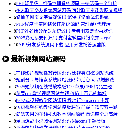
4
PHP轻量级二维码管理系统源码 一条活码一个链接
5
多人聊天交友系统网站源码 可建聊天室能发图文视频
6
修仙类网页文字游戏源码 沉浸式修仙体验系统
7
PHP程序卡密网络验证系统源码 管理端+代理端
8
PHP姓名缘分配对系统源码 看看朋友是否喜欢你
9
2025彩虹易支付源码 支付宝微信网银京东paypal
10
APP分发系统源码下载 应用分发托管运营版
最新视频网站源码
1
在线影片视频播放帝国源码 影视类CMS网站系统
2
短剧分享与搜索系统网站源码 带后台 可以增删改
3
2025短视频在线播放模板T29 苹果CMS精品主题
4
苹果cms教学视频网站主题 价值上百元的模板
5
响应式视频教学网站源码 教培行业maccms主题
6
仿短视频在线教学网站模版源码 前端自适应双主题
7
简洁实用的在线视频教学网站源码 自适应全屏高端
8
漫画连载小说阅读网站源码 Maccms主题模板
9
新海螺视频教学培训网站源码 苹果cmsV10主题