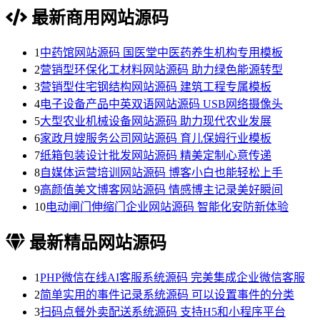
最新商用网站源码
1
中药馆网站源码 国医堂中医药养生机构专用模板
2
营销型环保化工材料网站源码 助力绿色能源转型
3
营销型住宅钢结构网站源码 建筑工程专属模板
4
电子设备产品中英双语网站源码 USB网络摄像头
5
大型农业机械设备网站源码 助力现代农业发展
6
家政月嫂服务公司网站源码 育儿保姆行业模板
7
纸箱包装设计批发网站源码 精美定制心意传递
8
自媒体运营培训网站源码 博客小白也能轻松上手
9
高颜值美文博客网站源码 情感博主记录美好瞬间
10
电动闸门伸缩门企业网站源码 智能化安防新体验
最新精品网站源码
1
PHP微信在线AI客服系统源码 完美集成企业微信客服
2
简单实用的事件记录系统源码 可以设置事件的分类
3
扫码点餐外卖配送系统源码 支持H5和小程序平台