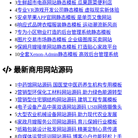
3
生鲜超市电商网站静态模板 瓜果蔬菜便利店
4
专业VR游戏开发公司静态模板 虚拟现实新体验
5
安卓苹果APP官网静态模板 是单页又像网站
6
响应式品牌衣帽服装静态模板 运动潮流新风尚
7
专为小区物业打造的后台管理系统静态模板
8
图片交易市场静态模板 企业级图库买卖网站
9
保姆月嫂接单网站静态模板 打造贴心家政平台
10
全套Xenon-Admin静态模板 高效后台管理系统
最新商用网站源码
1
中药馆网站源码 国医堂中医药养生机构专用模板
2
营销型环保化工材料网站源码 助力绿色能源转型
3
营销型住宅钢结构网站源码 建筑工程专属模板
4
电子设备产品中英双语网站源码 USB网络摄像头
5
大型农业机械设备网站源码 助力现代农业发展
6
家政月嫂服务公司网站源码 育儿保姆行业模板
7
纸箱包装设计批发网站源码 精美定制心意传递
8
自媒体运营培训网站源码 博客小白也能轻松上手