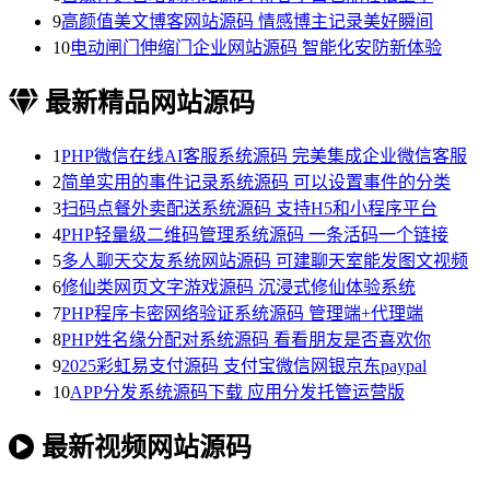
9
高颜值美文博客网站源码 情感博主记录美好瞬间
10
电动闸门伸缩门企业网站源码 智能化安防新体验
最新精品网站源码
1
PHP微信在线AI客服系统源码 完美集成企业微信客服
2
简单实用的事件记录系统源码 可以设置事件的分类
3
扫码点餐外卖配送系统源码 支持H5和小程序平台
4
PHP轻量级二维码管理系统源码 一条活码一个链接
5
多人聊天交友系统网站源码 可建聊天室能发图文视频
6
修仙类网页文字游戏源码 沉浸式修仙体验系统
7
PHP程序卡密网络验证系统源码 管理端+代理端
8
PHP姓名缘分配对系统源码 看看朋友是否喜欢你
9
2025彩虹易支付源码 支付宝微信网银京东paypal
10
APP分发系统源码下载 应用分发托管运营版
最新视频网站源码