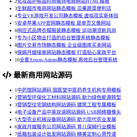
2
化妆品护肤品时尚服饰电商网站HTML模板
3
生鲜超市电商网站静态模板 瓜果蔬菜便利店
4
专业VR游戏开发公司静态模板 虚拟现实新体验
5
安卓苹果APP官网静态模板 是单页又像网站
6
响应式品牌衣帽服装静态模板 运动潮流新风尚
7
专为小区物业打造的后台管理系统静态模板
8
图片交易市场静态模板 企业级图库买卖网站
9
保姆月嫂接单网站静态模板 打造贴心家政平台
10
全套Xenon-Admin静态模板 高效后台管理系统
最新商用网站源码
1
中药馆网站源码 国医堂中医药养生机构专用模板
2
营销型环保化工材料网站源码 助力绿色能源转型
3
营销型住宅钢结构网站源码 建筑工程专属模板
4
电子设备产品中英双语网站源码 USB网络摄像头
5
大型农业机械设备网站源码 助力现代农业发展
6
家政月嫂服务公司网站源码 育儿保姆行业模板
7
纸箱包装设计批发网站源码 精美定制心意传递