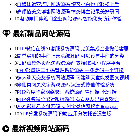
8
自媒体运营培训网站源码 博客小白也能轻松上手
9
高颜值美文博客网站源码 情感博主记录美好瞬间
10
电动闸门伸缩门企业网站源码 智能化安防新体验
最新精品网站源码
1
PHP微信在线AI客服系统源码 完美集成企业微信客服
2
简单实用的事件记录系统源码 可以设置事件的分类
3
扫码点餐外卖配送系统源码 支持H5和小程序平台
4
PHP轻量级二维码管理系统源码 一条活码一个链接
5
多人聊天交友系统网站源码 可建聊天室能发图文视频
6
修仙类网页文字游戏源码 沉浸式修仙体验系统
7
PHP程序卡密网络验证系统源码 管理端+代理端
8
PHP姓名缘分配对系统源码 看看朋友是否喜欢你
9
2025彩虹易支付源码 支付宝微信网银京东paypal
10
APP分发系统源码下载 应用分发托管运营版
最新视频网站源码