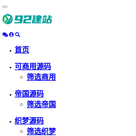
浮
动
导
航
首页
可商用源码
筛选商用
帝国源码
筛选帝国
织梦源码
筛选织梦