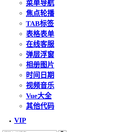
菜单导航
焦点轮播
TAB标签
表格表单
在线客服
弹层浮窗
相册图片
时间日期
视频音乐
Vue大全
其他代码
VIP