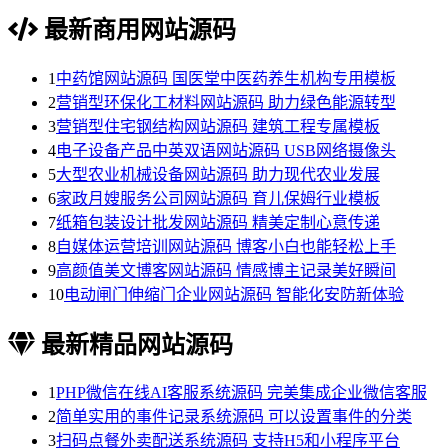
最新商用网站源码
1
中药馆网站源码 国医堂中医药养生机构专用模板
2
营销型环保化工材料网站源码 助力绿色能源转型
3
营销型住宅钢结构网站源码 建筑工程专属模板
4
电子设备产品中英双语网站源码 USB网络摄像头
5
大型农业机械设备网站源码 助力现代农业发展
6
家政月嫂服务公司网站源码 育儿保姆行业模板
7
纸箱包装设计批发网站源码 精美定制心意传递
8
自媒体运营培训网站源码 博客小白也能轻松上手
9
高颜值美文博客网站源码 情感博主记录美好瞬间
10
电动闸门伸缩门企业网站源码 智能化安防新体验
最新精品网站源码
1
PHP微信在线AI客服系统源码 完美集成企业微信客服
2
简单实用的事件记录系统源码 可以设置事件的分类
3
扫码点餐外卖配送系统源码 支持H5和小程序平台