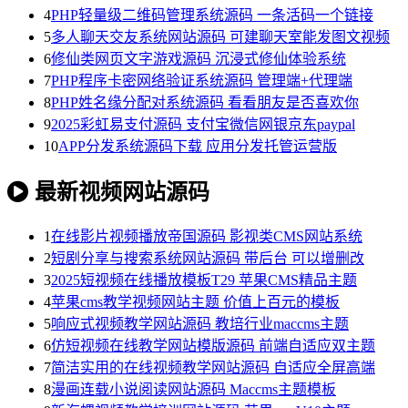
4
PHP轻量级二维码管理系统源码 一条活码一个链接
5
多人聊天交友系统网站源码 可建聊天室能发图文视频
6
修仙类网页文字游戏源码 沉浸式修仙体验系统
7
PHP程序卡密网络验证系统源码 管理端+代理端
8
PHP姓名缘分配对系统源码 看看朋友是否喜欢你
9
2025彩虹易支付源码 支付宝微信网银京东paypal
10
APP分发系统源码下载 应用分发托管运营版
最新视频网站源码
1
在线影片视频播放帝国源码 影视类CMS网站系统
2
短剧分享与搜索系统网站源码 带后台 可以增删改
3
2025短视频在线播放模板T29 苹果CMS精品主题
4
苹果cms教学视频网站主题 价值上百元的模板
5
响应式视频教学网站源码 教培行业maccms主题
6
仿短视频在线教学网站模版源码 前端自适应双主题
7
简洁实用的在线视频教学网站源码 自适应全屏高端
8
漫画连载小说阅读网站源码 Maccms主题模板