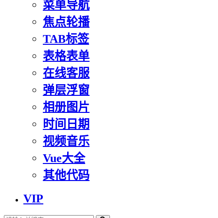
菜单导航
焦点轮播
TAB标签
表格表单
在线客服
弹层浮窗
相册图片
时间日期
视频音乐
Vue大全
其他代码
VIP