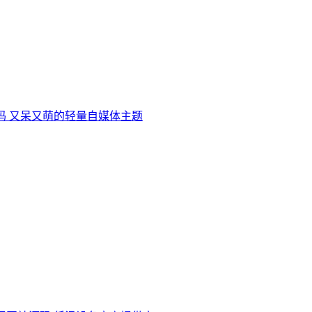
码 又呆又萌的轻量自媒体主题