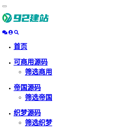
浮
动
导
航
首页
可商用源码
筛选商用
帝国源码
筛选帝国
织梦源码
筛选织梦