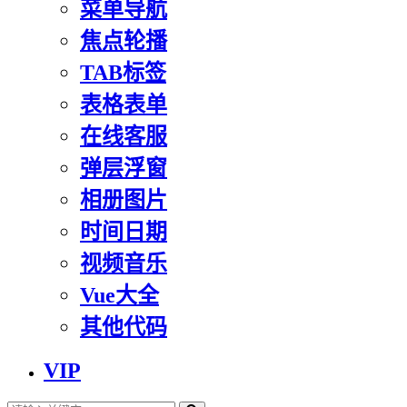
菜单导航
焦点轮播
TAB标签
表格表单
在线客服
弹层浮窗
相册图片
时间日期
视频音乐
Vue大全
其他代码
VIP