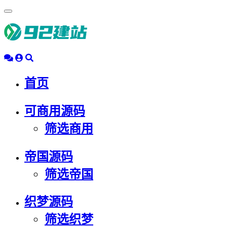
浮
动
导
航
首页
可商用源码
筛选商用
帝国源码
筛选帝国
织梦源码
筛选织梦