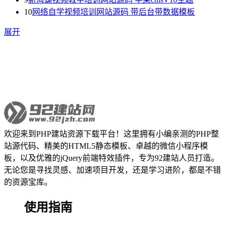
10
网络自学视频培训网站源码 带后台带数据模板
展开
欢迎来到PHP建站资源下载平台！这里拥有小编亲测的PHP整
站源代码、精美的HTML5静态模板、卓越的微信小程序模
板，以及优雅的jQuery前端特效插件，专为92建站人员打造。
无论您是寻找灵感、加速项目开发，还是学习进阶，都是不错
的资源宝库。
使用指南