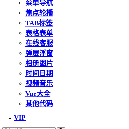
菜单导航
焦点轮播
TAB标签
表格表单
在线客服
弹层浮窗
相册图片
时间日期
视频音乐
Vue大全
其他代码
VIP