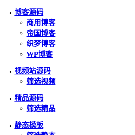
博客源码
商用博客
帝国博客
织梦博客
WP博客
视频站源码
筛选视频
精品源码
筛选精品
静态模板