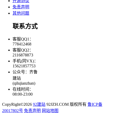
开源协议
免责声明
其他问题
联系方式
客服QQ1：
778412468
客服QQ2：
2116878873
手机(同VX)：
15621857753
公众号：齐鲁
建站
(qilujianzhan)
在线时间：
08:00-23:00
CopyRight©2026
92建站
92JZH.COM 版权所有
鲁ICP备
20017802号
免责声明
网站地图