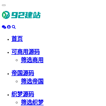
浮
动
导
航
首页
可商用源码
筛选商用
帝国源码
筛选帝国
织梦源码
筛选织梦