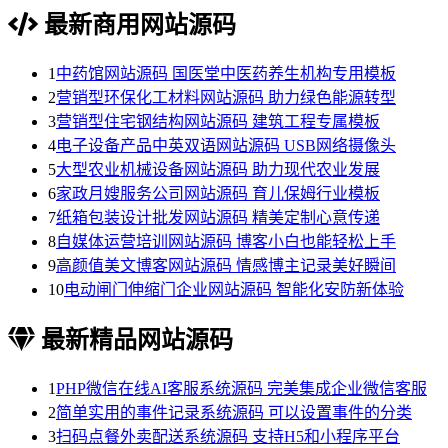
最新商用网站源码
1
中药馆网站源码 国医堂中医药养生机构专用模板
2
营销型环保化工材料网站源码 助力绿色能源转型
3
营销型住宅钢结构网站源码 建筑工程专属模板
4
电子设备产品中英双语网站源码 USB网络摄像头
5
大型农业机械设备网站源码 助力现代农业发展
6
家政月嫂服务公司网站源码 育儿保姆行业模板
7
纸箱包装设计批发网站源码 精美定制心意传递
8
自媒体运营培训网站源码 博客小白也能轻松上手
9
高颜值美文博客网站源码 情感博主记录美好瞬间
10
电动闸门伸缩门企业网站源码 智能化安防新体验
最新精品网站源码
1
PHP微信在线AI客服系统源码 完美集成企业微信客服
2
简单实用的事件记录系统源码 可以设置事件的分类
3
扫码点餐外卖配送系统源码 支持H5和小程序平台