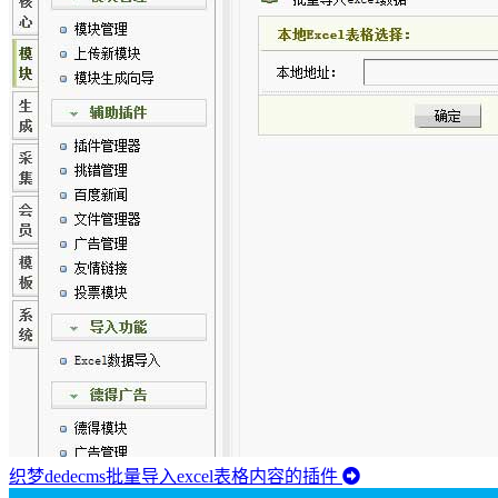
织梦dedecms批量导入excel表格内容的插件