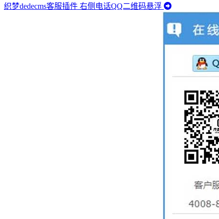
织梦dedecms客服插件 右侧电话QQ二维码悬浮