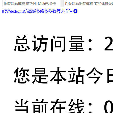
织梦dedecms仿商城多级多参数筛选插件