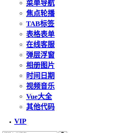
菜单导航
焦点轮播
TAB标签
表格表单
在线客服
弹层浮窗
相册图片
时间日期
视频音乐
Vue大全
其他代码
VIP