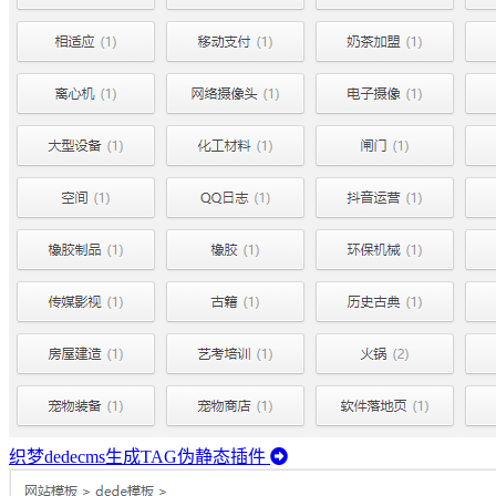
织梦dedecms生成TAG伪静态插件