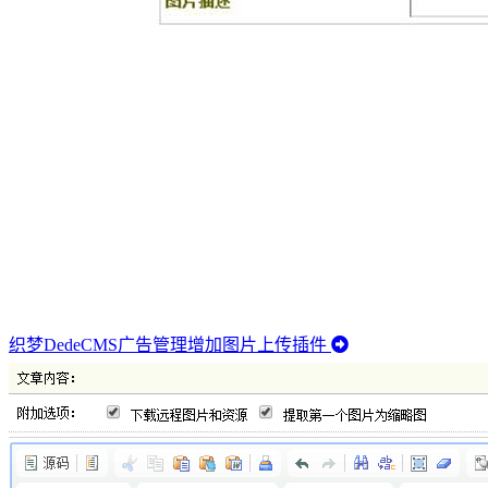
织梦DedeCMS广告管理增加图片上传插件