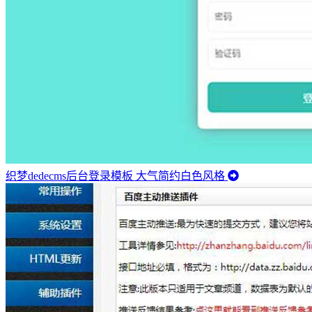
织梦dedecms后台登录模板 大气简约白色风格