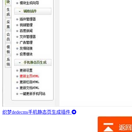
织梦dedecms手机静态页生成插件