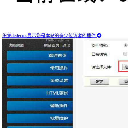
织梦dedecms显示您是本站的多少位访客的插件