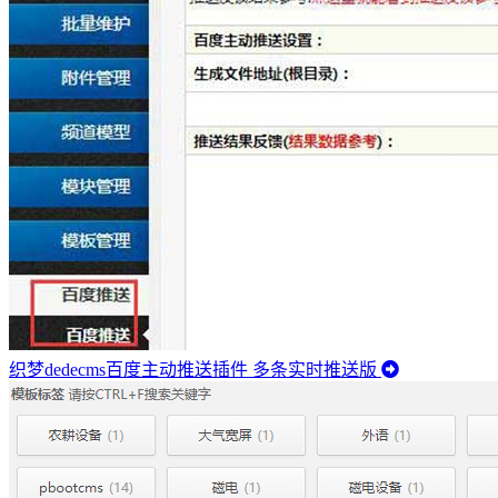
织梦dedecms百度主动推送插件 多条实时推送版