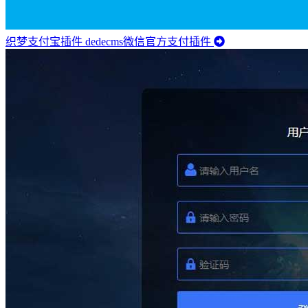
织梦支付宝插件 dedecms微信官方支付插件