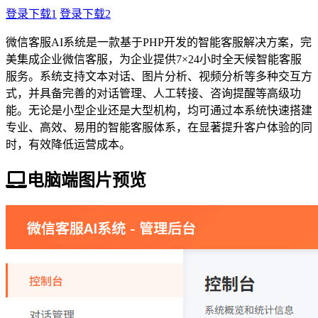
登录下载1
登录下载2
微信客服AI系统是一款基于PHP开发的智能客服解决方案，完
美集成企业微信客服，为企业提供7×24小时全天候智能客服
服务。系统支持文本对话、图片分析、视频分析等多种交互方
式，并具备完善的对话管理、人工转接、咨询提醒等高级功
能。无论是小型企业还是大型机构，均可通过本系统快速搭建
专业、高效、易用的智能客服体系，在显著提升客户体验的同
时，有效降低运营成本。
电脑端图片预览