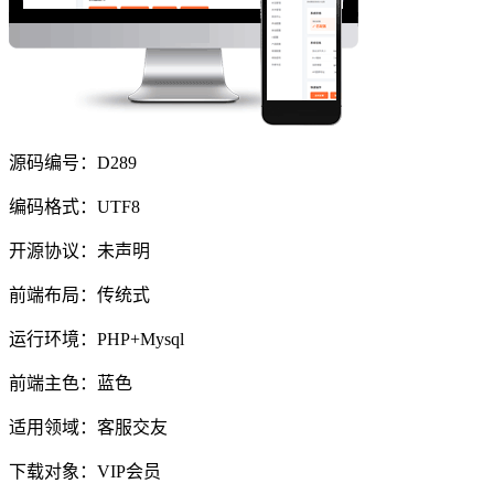
源码编号：D289
编码格式：UTF8
开源协议：未声明
前端布局：传统式
运行环境：PHP+Mysql
前端主色：蓝色
适用领域：客服交友
下载对象：VIP会员