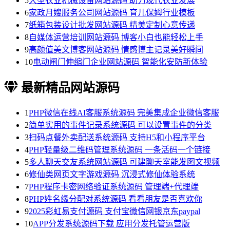
5
大型农业机械设备网站源码 助力现代农业发展
6
家政月嫂服务公司网站源码 育儿保姆行业模板
7
纸箱包装设计批发网站源码 精美定制心意传递
8
自媒体运营培训网站源码 博客小白也能轻松上手
9
高颜值美文博客网站源码 情感博主记录美好瞬间
10
电动闸门伸缩门企业网站源码 智能化安防新体验
最新精品网站源码
1
PHP微信在线AI客服系统源码 完美集成企业微信客服
2
简单实用的事件记录系统源码 可以设置事件的分类
3
扫码点餐外卖配送系统源码 支持H5和小程序平台
4
PHP轻量级二维码管理系统源码 一条活码一个链接
5
多人聊天交友系统网站源码 可建聊天室能发图文视频
6
修仙类网页文字游戏源码 沉浸式修仙体验系统
7
PHP程序卡密网络验证系统源码 管理端+代理端
8
PHP姓名缘分配对系统源码 看看朋友是否喜欢你
9
2025彩虹易支付源码 支付宝微信网银京东paypal
10
APP分发系统源码下载 应用分发托管运营版