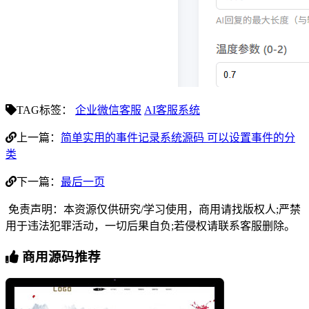
TAG标签：
企业微信客服
AI客服系统
上一篇：
简单实用的事件记录系统源码 可以设置事件的分
类
下一篇：
最后一页
免责声明：本资源仅供研究/学习使用，商用请找版权人;严禁
用于违法犯罪活动，一切后果自负;若侵权请联系客服删除。
商用源码推荐