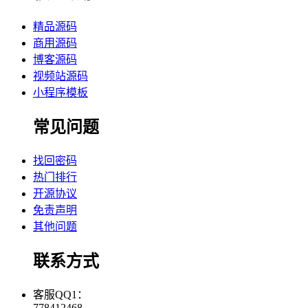
精品源码
商用源码
博客源码
视频站源码
小程序模板
常见问题
找回密码
热门排行
开源协议
免责声明
其他问题
联系方式
客服QQ1：
778412468