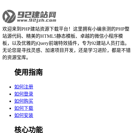
欢迎来到PHP建站资源下载平台！这里拥有小编亲测的PHP整
站源代码、精美的HTML5静态模板、卓越的微信小程序模
板，以及优雅的jQuery前端特效插件，专为92建站人员打造。
无论您是寻找灵感、加速项目开发，还是学习进阶，都是不错
的资源宝库。
使用指南
如何注册
如何登录
如何购买
如何下载
如何安装
核心功能