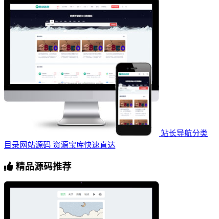
站长导航分类
目录网站源码 资源宝库快速直达
精品源码推荐