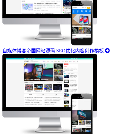
自媒体博客帝国网站源码 SEO优化内容创作模板