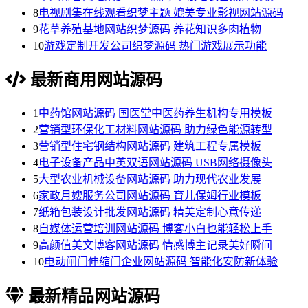
8
电视剧集在线观看织梦主题 媲美专业影视网站源码
9
花草养殖基地网站织梦源码 养花知识多肉植物
10
游戏定制开发公司织梦源码 热门游戏展示功能
最新商用网站源码
1
中药馆网站源码 国医堂中医药养生机构专用模板
2
营销型环保化工材料网站源码 助力绿色能源转型
3
营销型住宅钢结构网站源码 建筑工程专属模板
4
电子设备产品中英双语网站源码 USB网络摄像头
5
大型农业机械设备网站源码 助力现代农业发展
6
家政月嫂服务公司网站源码 育儿保姆行业模板
7
纸箱包装设计批发网站源码 精美定制心意传递
8
自媒体运营培训网站源码 博客小白也能轻松上手
9
高颜值美文博客网站源码 情感博主记录美好瞬间
10
电动闸门伸缩门企业网站源码 智能化安防新体验
最新精品网站源码