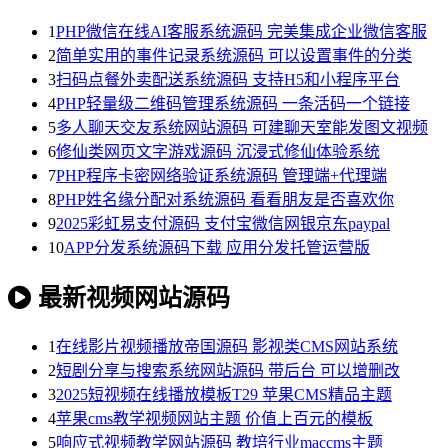
1
PHP微信在线AI客服系统源码 完美集成企业微信客服
2
简单实用的事件记录系统源码 可以设置事件的分类
3
扫码点餐外卖配送系统源码 支持H5和小程序平台
4
PHP轻量级二维码管理系统源码 一条活码一个链接
5
多人聊天交友系统网站源码 可建聊天室能发图文视频
6
修仙类网页文字游戏源码 沉浸式修仙体验系统
7
PHP程序卡密网络验证系统源码 管理端+代理端
8
PHP姓名缘分配对系统源码 看看朋友是否喜欢你
9
2025彩虹易支付源码 支付宝微信网银京东paypal
10
APP分发系统源码下载 应用分发托管运营版
最新视频网站源码
1
在线影片视频播放帝国源码 影视类CMS网站系统
2
短剧分享与搜索系统网站源码 带后台 可以增删改
3
2025短视频在线播放模板T29 苹果CMS精品主题
4
苹果cms教学视频网站主题 价值上百元的模板
5
响应式视频教学网站源码 教培行业maccms主题