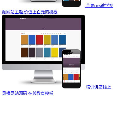
苹果cms教学视
频网站主题 价值上百元的模板
培训讲座线上
录播网站源码 在线教育模板