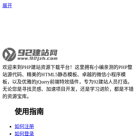
展开
欢迎来到PHP建站资源下载平台！这里拥有小编亲测的PHP整
站源代码、精美的HTML5静态模板、卓越的微信小程序模
板，以及优雅的jQuery前端特效插件，专为92建站人员打造。
无论您是寻找灵感、加速项目开发，还是学习进阶，都是不错
的资源宝库。
使用指南
如何注册
如何登录