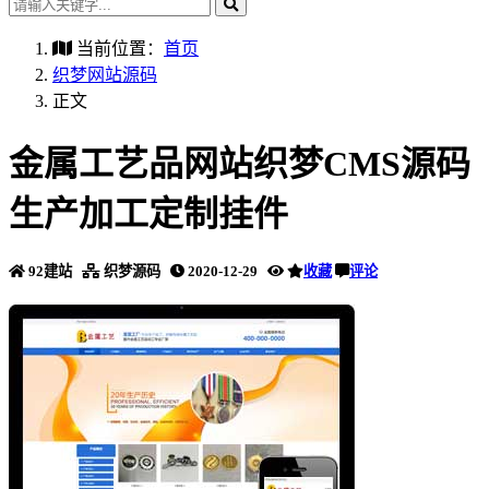
当前位置：
首页
织梦网站源码
正文
金属工艺品网站织梦CMS源码
生产加工定制挂件
92建站
织梦源码
2020-12-29
收藏
评论