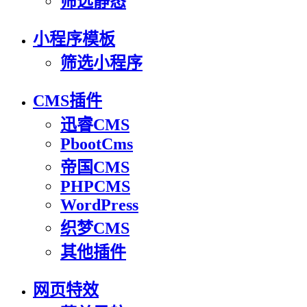
筛选静态
小程序模板
筛选小程序
CMS插件
迅睿CMS
PbootCms
帝国CMS
PHPCMS
WordPress
织梦CMS
其他插件
网页特效