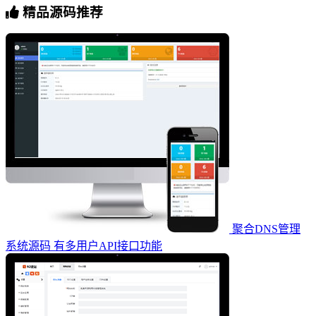
精品源码推荐
聚合DNS管理
系统源码 有多用户API接口功能