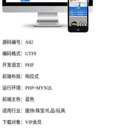
源码编号：A82
编码格式：UTF8
开发语言：PHP
前端布局：响应式
运行环境：PHP+MYSQL
前端主色：蓝色
适用行业：服饰/珠宝/礼品/玩具
下载对象：VIP会员