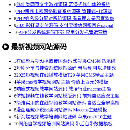
6
修仙类网页文字游戏源码 沉浸式修仙体验系统
7
PHP程序卡密网络验证系统源码 管理端+代理端
8
PHP姓名缘分配对系统源码 看看朋友是否喜欢你
9
2025彩虹易支付源码 支付宝微信网银京东paypal
10
APP分发系统源码下载 应用分发托管运营版
最新视频网站源码
1
在线影片视频播放帝国源码 影视类CMS网站系统
2
短剧分享与搜索系统网站源码 带后台 可以增删改
3
2025短视频在线播放模板T29 苹果CMS精品主题
4
苹果cms教学视频网站主题 价值上百元的模板
5
响应式视频教学网站源码 教培行业maccms主题
6
仿短视频在线教学网站模版源码 前端自适应双主题
7
简洁实用的在线视频教学网站源码 自适应全屏高端
8
漫画连载小说阅读网站源码 Maccms主题模板
9
新海螺视频教学培训网站源码 苹果cmsV10主题
10
网络自学视频培训网站源码 带后台带数据模板