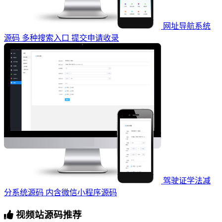
网址导航系统
源码 多种搜索入口 提交申请收录
驾驶证学法减
分系统源码 内含微信小程序源码
视频站源码推荐