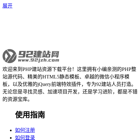
展开
欢迎来到PHP建站资源下载平台！这里拥有小编亲测的PHP整
站源代码、精美的HTML5静态模板、卓越的微信小程序模
板，以及优雅的jQuery前端特效插件，专为92建站人员打造。
无论您是寻找灵感、加速项目开发，还是学习进阶，都是不错
的资源宝库。
使用指南
如何注册
如何登录