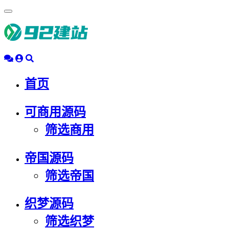
浮
动
导
航
首页
可商用源码
筛选商用
帝国源码
筛选帝国
织梦源码
筛选织梦