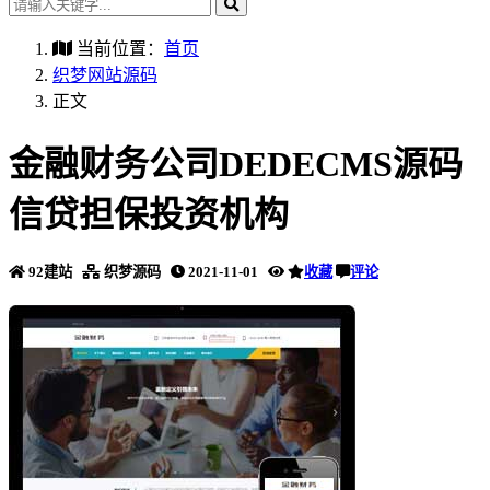
当前位置：
首页
织梦网站源码
正文
金融财务公司DEDECMS源码
信贷担保投资机构
92建站
织梦源码
2021-11-01
收藏
评论