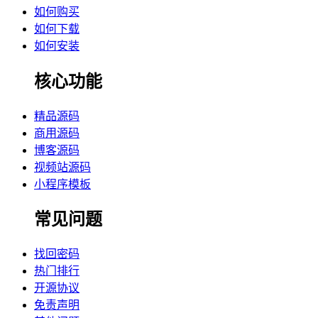
如何购买
如何下载
如何安装
核心功能
精品源码
商用源码
博客源码
视频站源码
小程序模板
常见问题
找回密码
热门排行
开源协议
免责声明