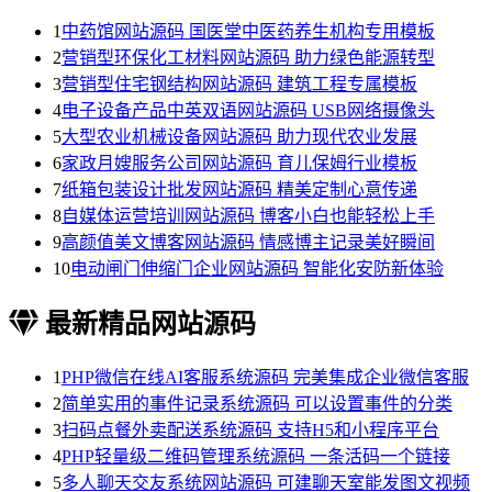
1
中药馆网站源码 国医堂中医药养生机构专用模板
2
营销型环保化工材料网站源码 助力绿色能源转型
3
营销型住宅钢结构网站源码 建筑工程专属模板
4
电子设备产品中英双语网站源码 USB网络摄像头
5
大型农业机械设备网站源码 助力现代农业发展
6
家政月嫂服务公司网站源码 育儿保姆行业模板
7
纸箱包装设计批发网站源码 精美定制心意传递
8
自媒体运营培训网站源码 博客小白也能轻松上手
9
高颜值美文博客网站源码 情感博主记录美好瞬间
10
电动闸门伸缩门企业网站源码 智能化安防新体验
最新精品网站源码
1
PHP微信在线AI客服系统源码 完美集成企业微信客服
2
简单实用的事件记录系统源码 可以设置事件的分类
3
扫码点餐外卖配送系统源码 支持H5和小程序平台
4
PHP轻量级二维码管理系统源码 一条活码一个链接
5
多人聊天交友系统网站源码 可建聊天室能发图文视频