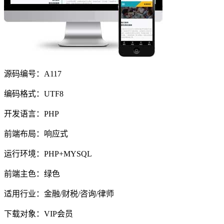
源码编号：A117
编码格式：UTF8
开发语言：PHP
前端布局：响应式
运行环境：PHP+MYSQL
前端主色：绿色
适用行业：金融/财税/咨询/律师
下载对象：VIP会员