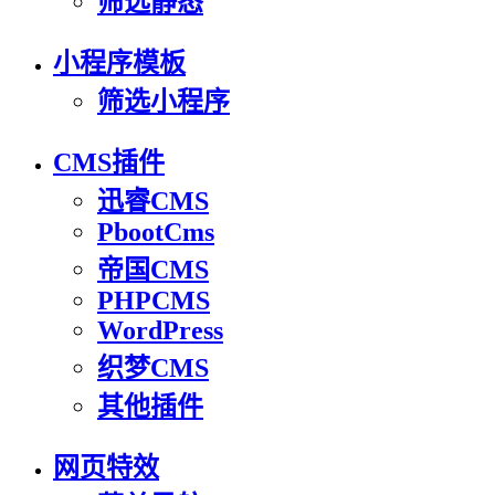
筛选静态
小程序模板
筛选小程序
CMS插件
迅睿CMS
PbootCms
帝国CMS
PHPCMS
WordPress
织梦CMS
其他插件
网页特效