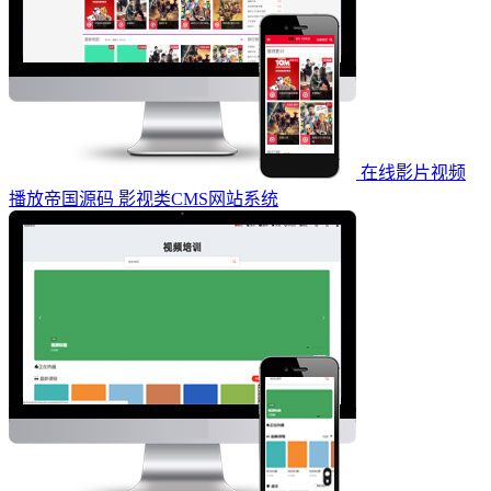
在线影片视频
播放帝国源码 影视类CMS网站系统