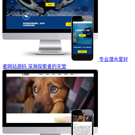
专业潜水爱好
者网站源码 深海探索者的天堂