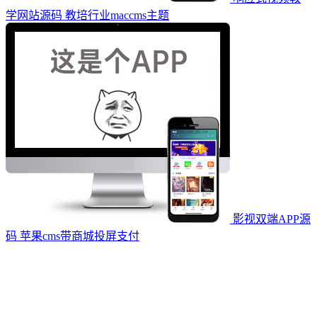
学网站源码 教培行业maccms主题
影视双端APP源
码 苹果cms带商城投屏支付