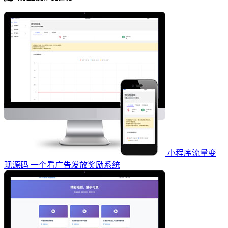
小程序流量变
现源码 一个看广告发放奖励系统