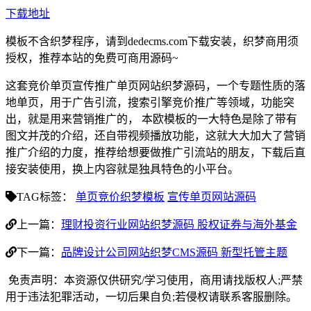
下载地址
模板不含织梦程序，请到dedecms.com下载安装，织梦商用须
授权，推荐本站的免费可商用源码~
这套竞价单页宣传推广单页网站织梦源码，一个专题性质的落
地单页，用于广告引流，搜索引擎竞价推广等领域，功能突
出，就是用来营销推广的， 本欧模板的一大特色是除了带有
图文并茂的介绍，还自带视频播放功能，这就大大加大了营销
推广介绍的力度，推荐给想要做推广引流站的朋友，下载后直
接安装使用，换上内容就是独具特色的小平台。
TAG标签：
单页竞价织梦模板
宣传单页网站源码
上一篇：
理财投资行业网站织梦源码 股权证券与海外基金
下一篇：
品牌设计公司网站织梦CMS源码 新型托管主题
免责声明：本资源仅供研究/学习使用，商用请找版权人;严禁
用于违法犯罪活动，一切后果自负;若侵权请联系客服删除。