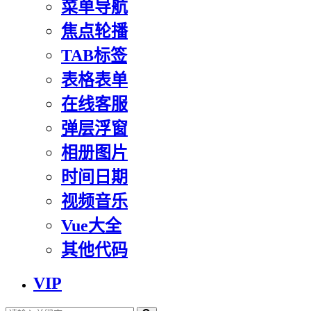
菜单导航
焦点轮播
TAB标签
表格表单
在线客服
弹层浮窗
相册图片
时间日期
视频音乐
Vue大全
其他代码
VIP