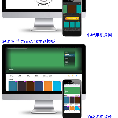
小程序视频网
站源码 苹果cmsV10主题模板
响应式视频教