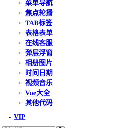
菜单导航
焦点轮播
TAB标签
表格表单
在线客服
弹层浮窗
相册图片
时间日期
视频音乐
Vue大全
其他代码
VIP