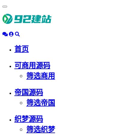
浮
动
导
航
首页
可商用源码
筛选商用
帝国源码
筛选帝国
织梦源码
筛选织梦