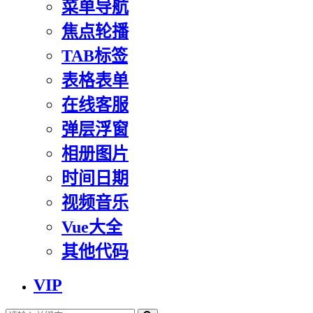
菜单导航
焦点轮播
TAB标签
表格表单
在线客服
弹层浮窗
相册图片
时间日期
视频音乐
Vue大全
其他代码
VIP