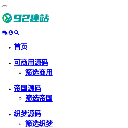
浮
动
导
航
首页
可商用源码
筛选商用
帝国源码
筛选帝国
织梦源码
筛选织梦