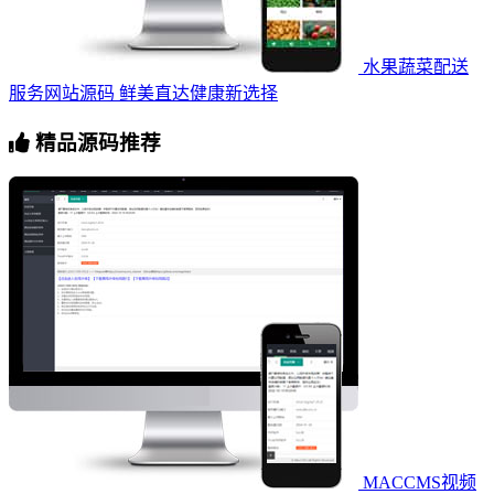
水果蔬菜配送
服务网站源码 鲜美直达健康新选择
精品源码推荐
MACCMS视频