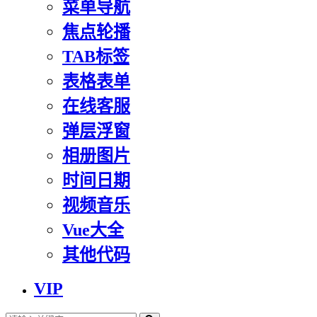
菜单导航
焦点轮播
TAB标签
表格表单
在线客服
弹层浮窗
相册图片
时间日期
视频音乐
Vue大全
其他代码
VIP