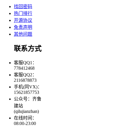
找回密码
热门排行
开源协议
免责声明
其他问题
联系方式
客服QQ1：
778412468
客服QQ2：
2116878873
手机(同VX)：
15621857753
公众号：齐鲁
建站
(qilujianzhan)
在线时间：
08:00-23:00