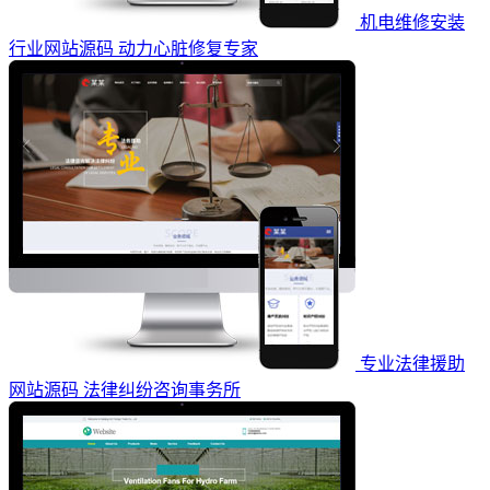
机电维修安装
行业网站源码 动力心脏修复专家
专业法律援助
网站源码 法律纠纷咨询事务所