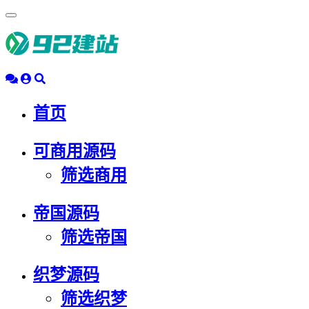
浮
动
导
航
首页
可商用源码
筛选商用
帝国源码
筛选帝国
织梦源码
筛选织梦