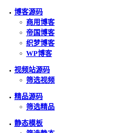
博客源码
商用博客
帝国博客
织梦博客
WP博客
视频站源码
筛选视频
精品源码
筛选精品
静态模板