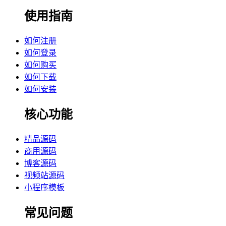
使用指南
如何注册
如何登录
如何购买
如何下载
如何安装
核心功能
精品源码
商用源码
博客源码
视频站源码
小程序模板
常见问题