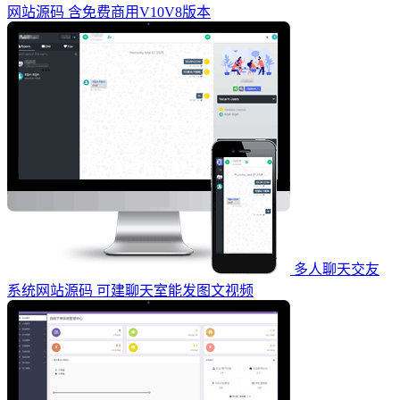
网站源码 含免费商用V10V8版本
多人聊天交友
系统网站源码 可建聊天室能发图文视频