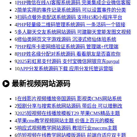
1
PHP微信在线AI客服系统源码 完美集成企业微信客服
2
简单实用的事件记录系统源码 可以设置事件的分类
3
扫码点餐外卖配送系统源码 支持H5和小程序平台
4
PHP轻量级二维码管理系统源码 一条活码一个链接
5
多人聊天交友系统网站源码 可建聊天室能发图文视频
6
修仙类网页文字游戏源码 沉浸式修仙体验系统
7
PHP程序卡密网络验证系统源码 管理端+代理端
8
PHP姓名缘分配对系统源码 看看朋友是否喜欢你
9
2025彩虹易支付源码 支付宝微信网银京东paypal
10
APP分发系统源码下载 应用分发托管运营版
最新视频网站源码
1
在线影片视频播放帝国源码 影视类CMS网站系统
2
短剧分享与搜索系统网站源码 带后台 可以增删改
3
2025短视频在线播放模板T29 苹果CMS精品主题
4
苹果cms教学视频网站主题 价值上百元的模板
5
响应式视频教学网站源码 教培行业maccms主题
6
仿短视频在线教学网站模版源码 前端自适应双主题