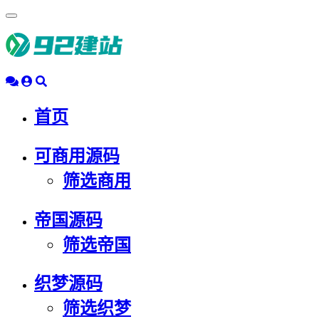
浮
动
导
航
首页
可商用源码
筛选商用
帝国源码
筛选帝国
织梦源码
筛选织梦