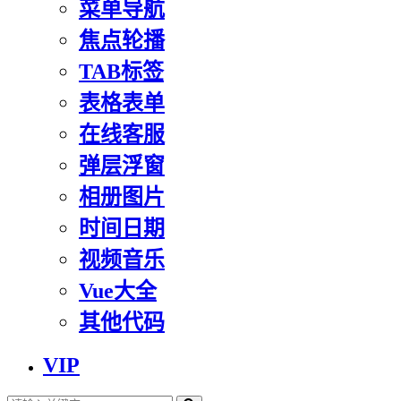
菜单导航
焦点轮播
TAB标签
表格表单
在线客服
弹层浮窗
相册图片
时间日期
视频音乐
Vue大全
其他代码
VIP