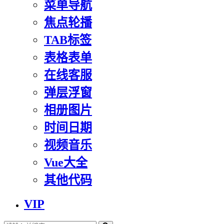
菜单导航
焦点轮播
TAB标签
表格表单
在线客服
弹层浮窗
相册图片
时间日期
视频音乐
Vue大全
其他代码
VIP