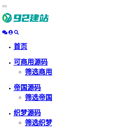
浮
动
导
航
首页
可商用源码
筛选商用
帝国源码
筛选帝国
织梦源码
筛选织梦