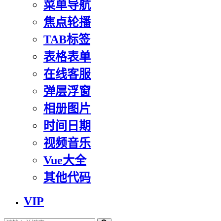
菜单导航
焦点轮播
TAB标签
表格表单
在线客服
弹层浮窗
相册图片
时间日期
视频音乐
Vue大全
其他代码
VIP