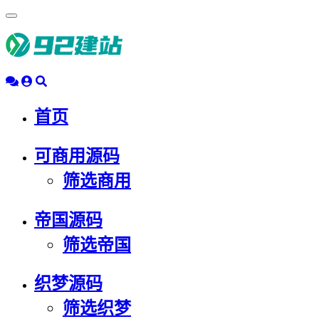
浮
动
导
航
首页
可商用源码
筛选商用
帝国源码
筛选帝国
织梦源码
筛选织梦