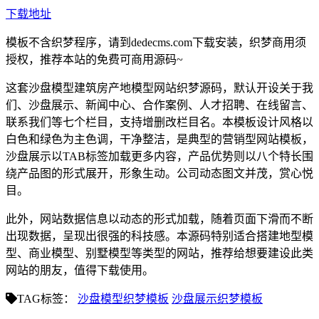
下载地址
模板不含织梦程序，请到dedecms.com下载安装，织梦商用须
授权，推荐本站的免费可商用源码~
这套沙盘模型建筑房产地模型网站织梦源码，默认开设关于我
们、沙盘展示、新闻中心、合作案例、人才招聘、在线留言、
联系我们等七个栏目，支持增删改栏目名。本模板设计风格以
白色和绿色为主色调，干净整洁，是典型的营销型网站模板，
沙盘展示以TAB标签加载更多内容，产品优势则以八个特长围
绕产品图的形式展开，形象生动。公司动态图文并茂，赏心悦
目。
此外，网站数据信息以动态的形式加载，随着页面下滑而不断
出现数据，呈现出很强的科技感。本源码特别适合搭建地型模
型、商业模型、别墅模型等类型的网站，推荐给想要建设此类
网站的朋友，值得下载使用。
TAG标签：
沙盘模型织梦模板
沙盘展示织梦模板