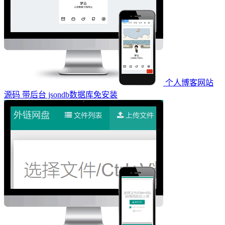
个人博客网站
源码 带后台 jsondb数据库免安装