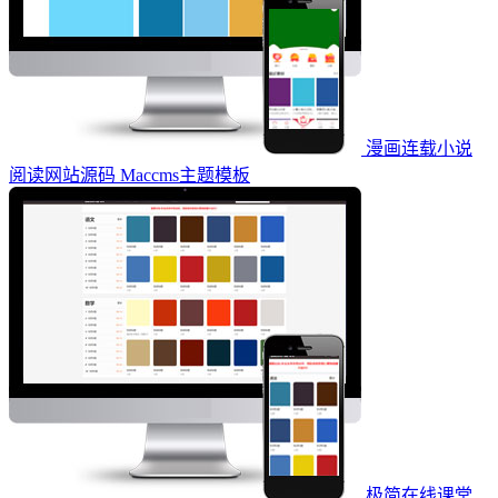
漫画连载小说
阅读网站源码 Maccms主题模板
极简在线课堂