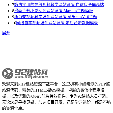
7
简洁实用的在线视频教学网站源码 自适应全屏高端
8
漫画连载小说阅读网站源码 Maccms主题模板
9
新海螺视频教学培训网站源码 苹果cmsV10主题
10
网络自学视频培训网站源码 带后台带数据模板
展开
欢迎来到PHP建站资源下载平台！这里拥有小编亲测的PHP整
站源代码、精美的HTML5静态模板、卓越的微信小程序模
板，以及优雅的jQuery前端特效插件，专为92建站人员打造。
无论您是寻找灵感、加速项目开发，还是学习进阶，都是不错
的资源宝库。