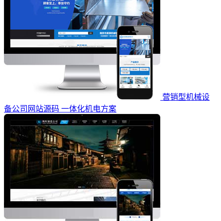
营销型机械设
备公司网站源码 一体化机电方案