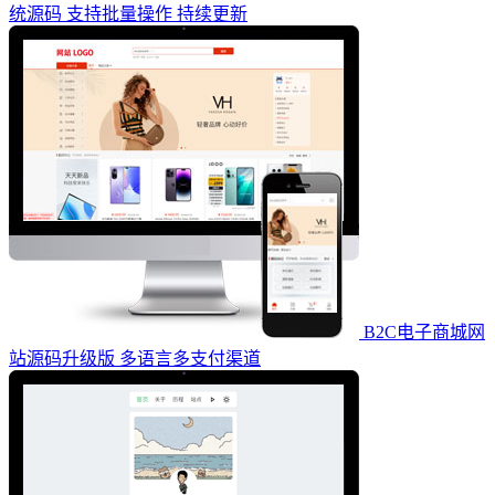
统源码 支持批量操作 持续更新
B2C电子商城网
站源码升级版 多语言多支付渠道