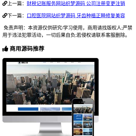
上一篇：
财税记账服务网站织梦源码 公司注册变更注销
下一篇：
口腔医院网站织梦源码 牙齿种植正畸修复美容
免责声明：本资源仅供研究/学习使用，商用请找版权人;严禁
用于违法犯罪活动，一切后果自负;若侵权请联系客服删除。
商用源码推荐