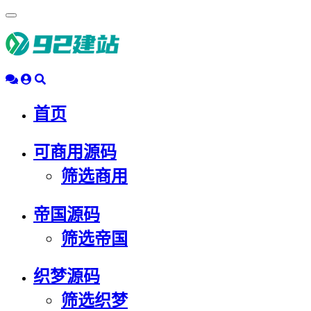
浮
动
导
航
首页
可商用源码
筛选商用
帝国源码
筛选帝国
织梦源码
筛选织梦