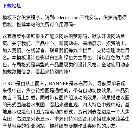
下载地址
模板不含织梦程序，请到dedecms.com下载安装，织梦商用须
授权，推荐本站的免费可商用源码~
这套蔬菜水果鲜果生产配送网站织梦源码，默认开设网站首
页、关于我们、产品中心、新闻动态、基地展示、招贤纳士、
加入我们、在线留言、联系我们等九个栏目，支持增删改栏目
名。本模板设计色彩以白色和绿色为主导色，铺以红色为点缀
色，布局格式是典型的产品展现类的设计风格，全站使用动态
加载数据信息，看起来特别的炸！
LOGO是由从上而入，BANNER是从右而入。导航菜单看起
来很中正，焦点轮播图是通栏的，带有自动切换效果。产品列
表自下而上加载，同时带有图片组滚动的效果，效果描述以圈
的形式围绕着水果图，看起来很直观。四大特色中规中矩，基
地展示也是使用图片组滚动的形式，资讯列表左边是一个大焦
点图，右边是列表显示。本源码特别适合用来搭建水果蔬菜生
产基地类的企业网站，推荐给想要制作此类网站的朋友。