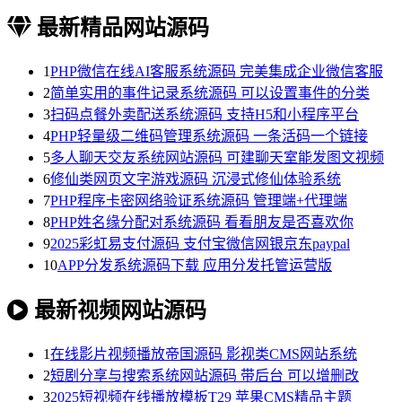
最新精品网站源码
1
PHP微信在线AI客服系统源码 完美集成企业微信客服
2
简单实用的事件记录系统源码 可以设置事件的分类
3
扫码点餐外卖配送系统源码 支持H5和小程序平台
4
PHP轻量级二维码管理系统源码 一条活码一个链接
5
多人聊天交友系统网站源码 可建聊天室能发图文视频
6
修仙类网页文字游戏源码 沉浸式修仙体验系统
7
PHP程序卡密网络验证系统源码 管理端+代理端
8
PHP姓名缘分配对系统源码 看看朋友是否喜欢你
9
2025彩虹易支付源码 支付宝微信网银京东paypal
10
APP分发系统源码下载 应用分发托管运营版
最新视频网站源码
1
在线影片视频播放帝国源码 影视类CMS网站系统
2
短剧分享与搜索系统网站源码 带后台 可以增删改
3
2025短视频在线播放模板T29 苹果CMS精品主题