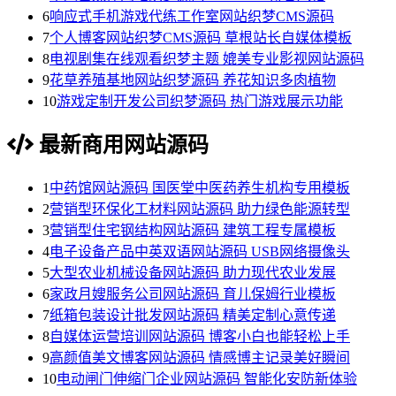
6
响应式手机游戏代练工作室网站织梦CMS源码
7
个人博客网站织梦CMS源码 草根站长自媒体模板
8
电视剧集在线观看织梦主题 媲美专业影视网站源码
9
花草养殖基地网站织梦源码 养花知识多肉植物
10
游戏定制开发公司织梦源码 热门游戏展示功能
最新商用网站源码
1
中药馆网站源码 国医堂中医药养生机构专用模板
2
营销型环保化工材料网站源码 助力绿色能源转型
3
营销型住宅钢结构网站源码 建筑工程专属模板
4
电子设备产品中英双语网站源码 USB网络摄像头
5
大型农业机械设备网站源码 助力现代农业发展
6
家政月嫂服务公司网站源码 育儿保姆行业模板
7
纸箱包装设计批发网站源码 精美定制心意传递
8
自媒体运营培训网站源码 博客小白也能轻松上手
9
高颜值美文博客网站源码 情感博主记录美好瞬间
10
电动闸门伸缩门企业网站源码 智能化安防新体验