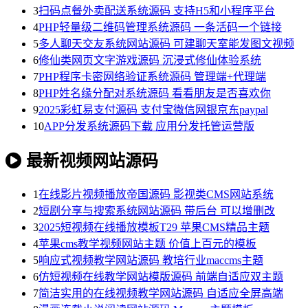
3
扫码点餐外卖配送系统源码 支持H5和小程序平台
4
PHP轻量级二维码管理系统源码 一条活码一个链接
5
多人聊天交友系统网站源码 可建聊天室能发图文视频
6
修仙类网页文字游戏源码 沉浸式修仙体验系统
7
PHP程序卡密网络验证系统源码 管理端+代理端
8
PHP姓名缘分配对系统源码 看看朋友是否喜欢你
9
2025彩虹易支付源码 支付宝微信网银京东paypal
10
APP分发系统源码下载 应用分发托管运营版
最新视频网站源码
1
在线影片视频播放帝国源码 影视类CMS网站系统
2
短剧分享与搜索系统网站源码 带后台 可以增删改
3
2025短视频在线播放模板T29 苹果CMS精品主题
4
苹果cms教学视频网站主题 价值上百元的模板
5
响应式视频教学网站源码 教培行业maccms主题
6
仿短视频在线教学网站模版源码 前端自适应双主题
7
简洁实用的在线视频教学网站源码 自适应全屏高端