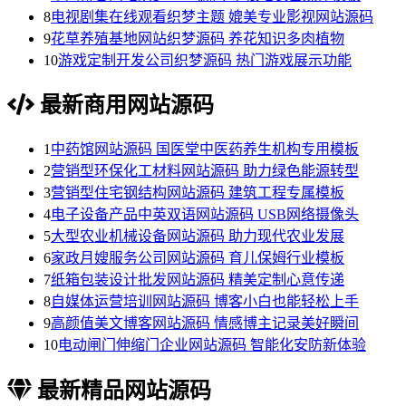
8
电视剧集在线观看织梦主题 媲美专业影视网站源码
9
花草养殖基地网站织梦源码 养花知识多肉植物
10
游戏定制开发公司织梦源码 热门游戏展示功能
最新商用网站源码
1
中药馆网站源码 国医堂中医药养生机构专用模板
2
营销型环保化工材料网站源码 助力绿色能源转型
3
营销型住宅钢结构网站源码 建筑工程专属模板
4
电子设备产品中英双语网站源码 USB网络摄像头
5
大型农业机械设备网站源码 助力现代农业发展
6
家政月嫂服务公司网站源码 育儿保姆行业模板
7
纸箱包装设计批发网站源码 精美定制心意传递
8
自媒体运营培训网站源码 博客小白也能轻松上手
9
高颜值美文博客网站源码 情感博主记录美好瞬间
10
电动闸门伸缩门企业网站源码 智能化安防新体验
最新精品网站源码