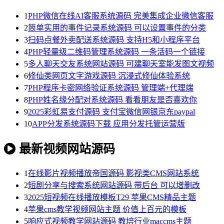
1
PHP微信在线AI客服系统源码 完美集成企业微信客服
2
简单实用的事件记录系统源码 可以设置事件的分类
3
扫码点餐外卖配送系统源码 支持H5和小程序平台
4
PHP轻量级二维码管理系统源码 一条活码一个链接
5
多人聊天交友系统网站源码 可建聊天室能发图文视频
6
修仙类网页文字游戏源码 沉浸式修仙体验系统
7
PHP程序卡密网络验证系统源码 管理端+代理端
8
PHP姓名缘分配对系统源码 看看朋友是否喜欢你
9
2025彩虹易支付源码 支付宝微信网银京东paypal
10
APP分发系统源码下载 应用分发托管运营版
最新视频网站源码
1
在线影片视频播放帝国源码 影视类CMS网站系统
2
短剧分享与搜索系统网站源码 带后台 可以增删改
3
2025短视频在线播放模板T29 苹果CMS精品主题
4
苹果cms教学视频网站主题 价值上百元的模板
5
响应式视频教学网站源码 教培行业maccms主题