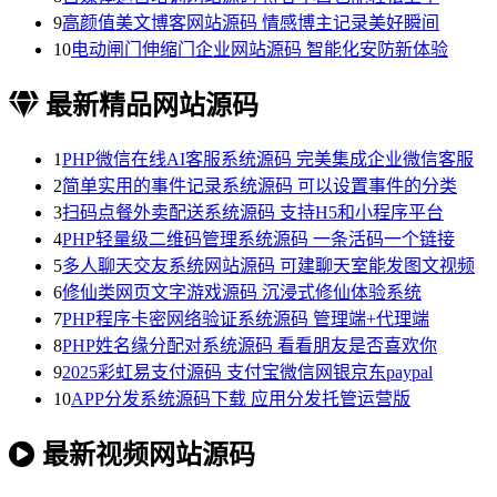
9
高颜值美文博客网站源码 情感博主记录美好瞬间
10
电动闸门伸缩门企业网站源码 智能化安防新体验
最新精品网站源码
1
PHP微信在线AI客服系统源码 完美集成企业微信客服
2
简单实用的事件记录系统源码 可以设置事件的分类
3
扫码点餐外卖配送系统源码 支持H5和小程序平台
4
PHP轻量级二维码管理系统源码 一条活码一个链接
5
多人聊天交友系统网站源码 可建聊天室能发图文视频
6
修仙类网页文字游戏源码 沉浸式修仙体验系统
7
PHP程序卡密网络验证系统源码 管理端+代理端
8
PHP姓名缘分配对系统源码 看看朋友是否喜欢你
9
2025彩虹易支付源码 支付宝微信网银京东paypal
10
APP分发系统源码下载 应用分发托管运营版
最新视频网站源码