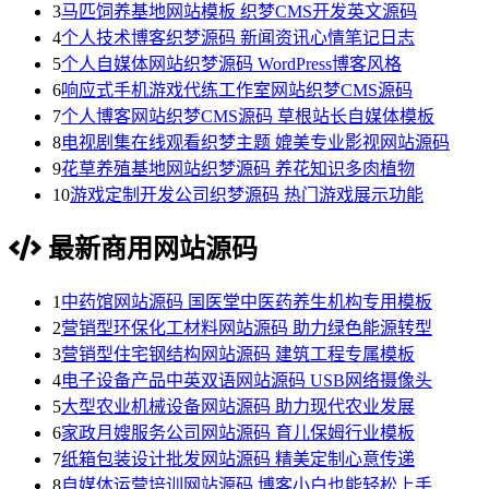
3
马匹饲养基地网站模板 织梦CMS开发英文源码
4
个人技术博客织梦源码 新闻资讯心情笔记日志
5
个人自媒体网站织梦源码 WordPress博客风格
6
响应式手机游戏代练工作室网站织梦CMS源码
7
个人博客网站织梦CMS源码 草根站长自媒体模板
8
电视剧集在线观看织梦主题 媲美专业影视网站源码
9
花草养殖基地网站织梦源码 养花知识多肉植物
10
游戏定制开发公司织梦源码 热门游戏展示功能
最新商用网站源码
1
中药馆网站源码 国医堂中医药养生机构专用模板
2
营销型环保化工材料网站源码 助力绿色能源转型
3
营销型住宅钢结构网站源码 建筑工程专属模板
4
电子设备产品中英双语网站源码 USB网络摄像头
5
大型农业机械设备网站源码 助力现代农业发展
6
家政月嫂服务公司网站源码 育儿保姆行业模板
7
纸箱包装设计批发网站源码 精美定制心意传递
8
自媒体运营培训网站源码 博客小白也能轻松上手