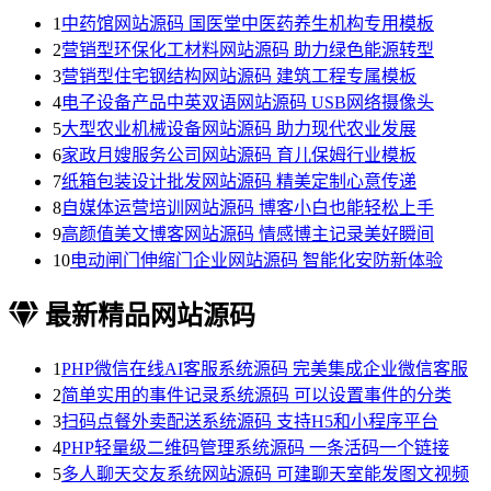
1
中药馆网站源码 国医堂中医药养生机构专用模板
2
营销型环保化工材料网站源码 助力绿色能源转型
3
营销型住宅钢结构网站源码 建筑工程专属模板
4
电子设备产品中英双语网站源码 USB网络摄像头
5
大型农业机械设备网站源码 助力现代农业发展
6
家政月嫂服务公司网站源码 育儿保姆行业模板
7
纸箱包装设计批发网站源码 精美定制心意传递
8
自媒体运营培训网站源码 博客小白也能轻松上手
9
高颜值美文博客网站源码 情感博主记录美好瞬间
10
电动闸门伸缩门企业网站源码 智能化安防新体验
最新精品网站源码
1
PHP微信在线AI客服系统源码 完美集成企业微信客服
2
简单实用的事件记录系统源码 可以设置事件的分类
3
扫码点餐外卖配送系统源码 支持H5和小程序平台
4
PHP轻量级二维码管理系统源码 一条活码一个链接
5
多人聊天交友系统网站源码 可建聊天室能发图文视频