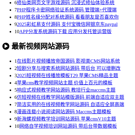
6
修仙类网页文字游戏源码 沉浸式修仙体验系统
7
PHP程序卡密网络验证系统源码 管理端+代理端
8
PHP姓名缘分配对系统源码 看看朋友是否喜欢你
9
2025彩虹易支付源码 支付宝微信网银京东paypal
10
APP分发系统源码下载 应用分发托管运营版
最新视频网站源码
1
在线影片视频播放帝国源码 影视类CMS网站系统
2
短剧分享与搜索系统网站源码 带后台 可以增删改
3
2025短视频在线播放模板T29 苹果CMS精品主题
4
苹果cms教学视频网站主题 价值上百元的模板
5
响应式视频教学网站源码 教培行业maccms主题
6
仿短视频在线教学网站模版源码 前端自适应双主题
7
简洁实用的在线视频教学网站源码 自适应全屏高端
8
漫画连载小说阅读网站源码 Maccms主题模板
9
新海螺视频教学培训网站源码 苹果cmsV10主题
10
网络自学视频培训网站源码 带后台带数据模板