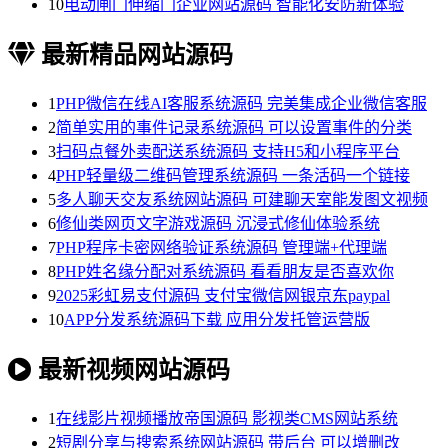
10
电动闸门伸缩门企业网站源码 智能化安防新体验
最新精品网站源码
1
PHP微信在线AI客服系统源码 完美集成企业微信客服
2
简单实用的事件记录系统源码 可以设置事件的分类
3
扫码点餐外卖配送系统源码 支持H5和小程序平台
4
PHP轻量级二维码管理系统源码 一条活码一个链接
5
多人聊天交友系统网站源码 可建聊天室能发图文视频
6
修仙类网页文字游戏源码 沉浸式修仙体验系统
7
PHP程序卡密网络验证系统源码 管理端+代理端
8
PHP姓名缘分配对系统源码 看看朋友是否喜欢你
9
2025彩虹易支付源码 支付宝微信网银京东paypal
10
APP分发系统源码下载 应用分发托管运营版
最新视频网站源码
1
在线影片视频播放帝国源码 影视类CMS网站系统
2
短剧分享与搜索系统网站源码 带后台 可以增删改