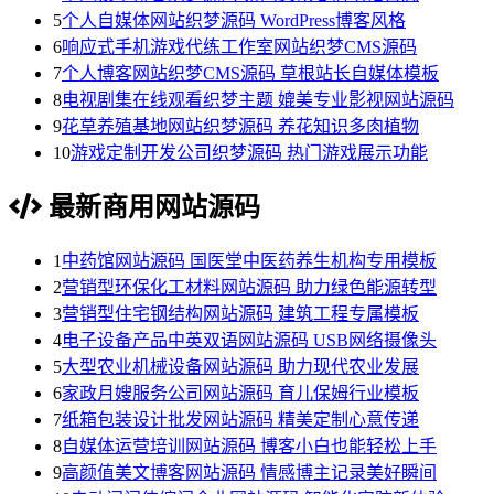
5
个人自媒体网站织梦源码 WordPress博客风格
6
响应式手机游戏代练工作室网站织梦CMS源码
7
个人博客网站织梦CMS源码 草根站长自媒体模板
8
电视剧集在线观看织梦主题 媲美专业影视网站源码
9
花草养殖基地网站织梦源码 养花知识多肉植物
10
游戏定制开发公司织梦源码 热门游戏展示功能
最新商用网站源码
1
中药馆网站源码 国医堂中医药养生机构专用模板
2
营销型环保化工材料网站源码 助力绿色能源转型
3
营销型住宅钢结构网站源码 建筑工程专属模板
4
电子设备产品中英双语网站源码 USB网络摄像头
5
大型农业机械设备网站源码 助力现代农业发展
6
家政月嫂服务公司网站源码 育儿保姆行业模板
7
纸箱包装设计批发网站源码 精美定制心意传递
8
自媒体运营培训网站源码 博客小白也能轻松上手
9
高颜值美文博客网站源码 情感博主记录美好瞬间