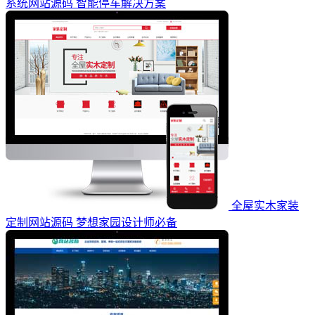
系统网站源码 智能停车解决方案
全屋实木家装
定制网站源码 梦想家园设计师必备