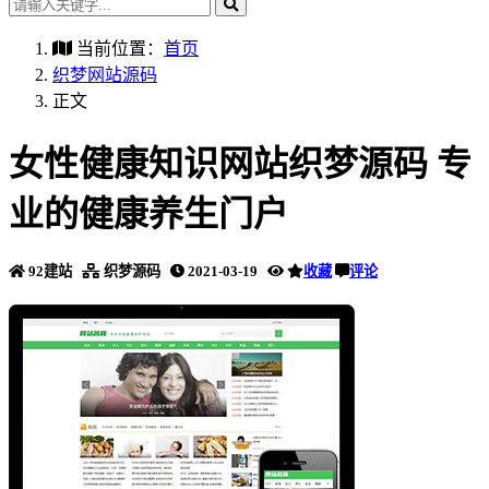
当前位置：
首页
织梦网站源码
正文
女性健康知识网站织梦源码 专
业的健康养生门户
92建站
织梦源码
2021-03-19
收藏
评论