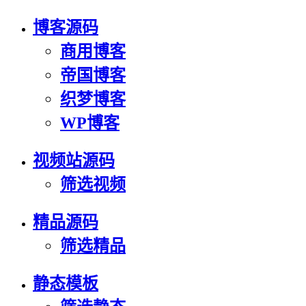
博客源码
商用博客
帝国博客
织梦博客
WP博客
视频站源码
筛选视频
精品源码
筛选精品
静态模板