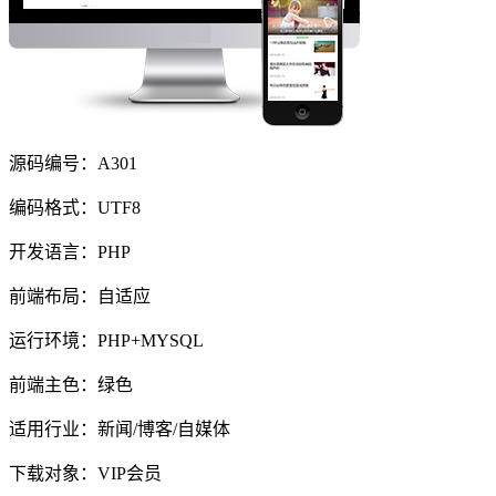
源码编号：A301
编码格式：UTF8
开发语言：PHP
前端布局：自适应
运行环境：PHP+MYSQL
前端主色：绿色
适用行业：新闻/博客/自媒体
下载对象：VIP会员