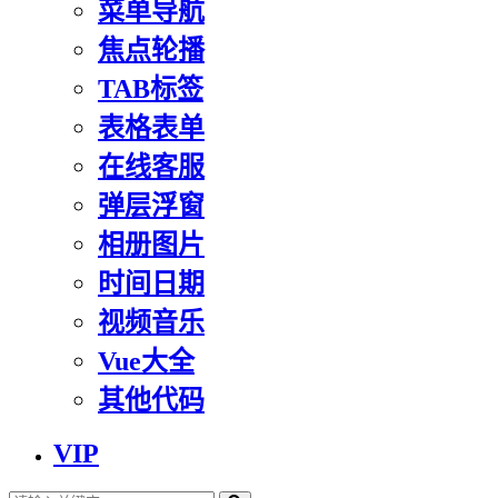
菜单导航
焦点轮播
TAB标签
表格表单
在线客服
弹层浮窗
相册图片
时间日期
视频音乐
Vue大全
其他代码
VIP