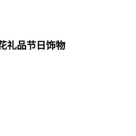
鲜花礼品节日饰物