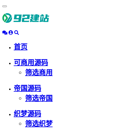
浮
动
导
航
首页
可商用源码
筛选商用
帝国源码
筛选帝国
织梦源码
筛选织梦