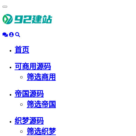
浮
动
导
航
首页
可商用源码
筛选商用
帝国源码
筛选帝国
织梦源码
筛选织梦