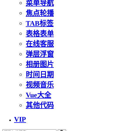
菜单导航
焦点轮播
TAB标签
表格表单
在线客服
弹层浮窗
相册图片
时间日期
视频音乐
Vue大全
其他代码
VIP