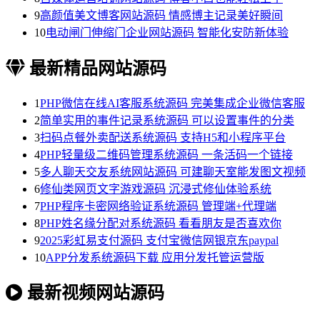
9
高颜值美文博客网站源码 情感博主记录美好瞬间
10
电动闸门伸缩门企业网站源码 智能化安防新体验
最新精品网站源码
1
PHP微信在线AI客服系统源码 完美集成企业微信客服
2
简单实用的事件记录系统源码 可以设置事件的分类
3
扫码点餐外卖配送系统源码 支持H5和小程序平台
4
PHP轻量级二维码管理系统源码 一条活码一个链接
5
多人聊天交友系统网站源码 可建聊天室能发图文视频
6
修仙类网页文字游戏源码 沉浸式修仙体验系统
7
PHP程序卡密网络验证系统源码 管理端+代理端
8
PHP姓名缘分配对系统源码 看看朋友是否喜欢你
9
2025彩虹易支付源码 支付宝微信网银京东paypal
10
APP分发系统源码下载 应用分发托管运营版
最新视频网站源码