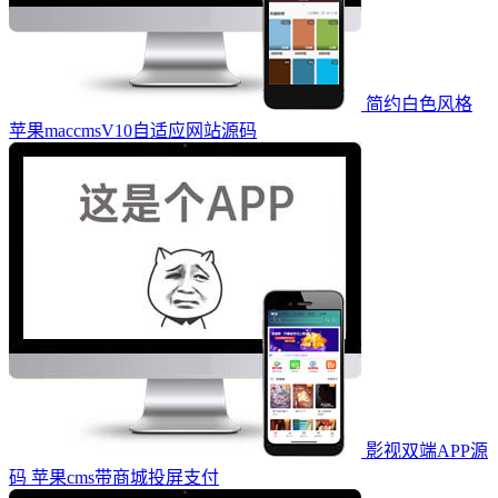
简约白色风格
苹果maccmsV10自适应网站源码
影视双端APP源
码 苹果cms带商城投屏支付