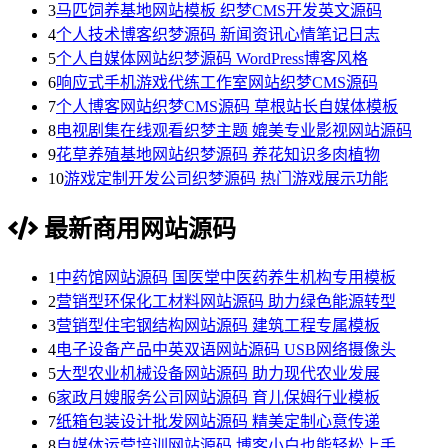
3
马匹饲养基地网站模板 织梦CMS开发英文源码
4
个人技术博客织梦源码 新闻资讯心情笔记日志
5
个人自媒体网站织梦源码 WordPress博客风格
6
响应式手机游戏代练工作室网站织梦CMS源码
7
个人博客网站织梦CMS源码 草根站长自媒体模板
8
电视剧集在线观看织梦主题 媲美专业影视网站源码
9
花草养殖基地网站织梦源码 养花知识多肉植物
10
游戏定制开发公司织梦源码 热门游戏展示功能
最新商用网站源码
1
中药馆网站源码 国医堂中医药养生机构专用模板
2
营销型环保化工材料网站源码 助力绿色能源转型
3
营销型住宅钢结构网站源码 建筑工程专属模板
4
电子设备产品中英双语网站源码 USB网络摄像头
5
大型农业机械设备网站源码 助力现代农业发展
6
家政月嫂服务公司网站源码 育儿保姆行业模板
7
纸箱包装设计批发网站源码 精美定制心意传递
8
自媒体运营培训网站源码 博客小白也能轻松上手