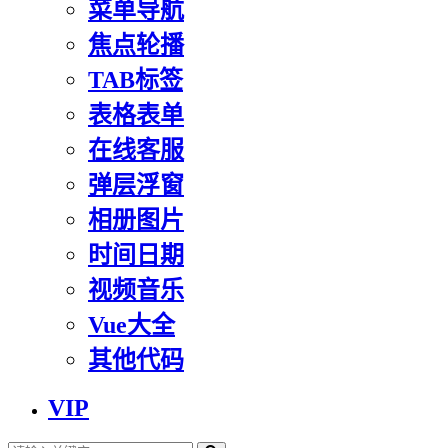
菜单导航
焦点轮播
TAB标签
表格表单
在线客服
弹层浮窗
相册图片
时间日期
视频音乐
Vue大全
其他代码
VIP