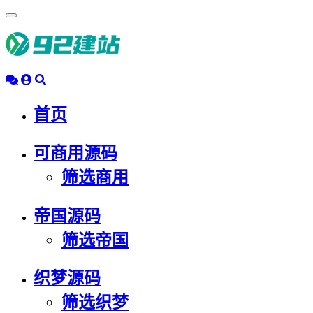
浮
动
导
航
首页
可商用源码
筛选商用
帝国源码
筛选帝国
织梦源码
筛选织梦