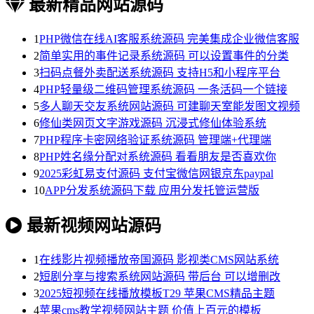
最新精品网站源码
1
PHP微信在线AI客服系统源码 完美集成企业微信客服
2
简单实用的事件记录系统源码 可以设置事件的分类
3
扫码点餐外卖配送系统源码 支持H5和小程序平台
4
PHP轻量级二维码管理系统源码 一条活码一个链接
5
多人聊天交友系统网站源码 可建聊天室能发图文视频
6
修仙类网页文字游戏源码 沉浸式修仙体验系统
7
PHP程序卡密网络验证系统源码 管理端+代理端
8
PHP姓名缘分配对系统源码 看看朋友是否喜欢你
9
2025彩虹易支付源码 支付宝微信网银京东paypal
10
APP分发系统源码下载 应用分发托管运营版
最新视频网站源码
1
在线影片视频播放帝国源码 影视类CMS网站系统
2
短剧分享与搜索系统网站源码 带后台 可以增删改
3
2025短视频在线播放模板T29 苹果CMS精品主题
4
苹果cms教学视频网站主题 价值上百元的模板