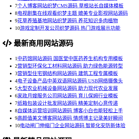
7
个人博客网站织梦CMS源码 草根站长自媒体模板
8
电视剧集在线观看织梦主题 媲美专业影视网站源码
9
花草养殖基地网站织梦源码 养花知识多肉植物
10
游戏定制开发公司织梦源码 热门游戏展示功能
最新商用网站源码
1
中药馆网站源码 国医堂中医药养生机构专用模板
2
营销型环保化工材料网站源码 助力绿色能源转型
3
营销型住宅钢结构网站源码 建筑工程专属模板
4
电子设备产品中英双语网站源码 USB网络摄像头
5
大型农业机械设备网站源码 助力现代农业发展
6
家政月嫂服务公司网站源码 育儿保姆行业模板
7
纸箱包装设计批发网站源码 精美定制心意传递
8
自媒体运营培训网站源码 博客小白也能轻松上手
9
高颜值美文博客网站源码 情感博主记录美好瞬间
10
电动闸门伸缩门企业网站源码 智能化安防新体验