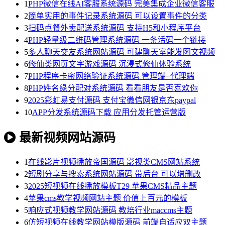
1
PHP微信在线AI客服系统源码 完美集成企业微信客服
2
简单实用的事件记录系统源码 可以设置事件的分类
3
扫码点餐外卖配送系统源码 支持H5和小程序平台
4
PHP轻量级二维码管理系统源码 一条活码一个链接
5
多人聊天交友系统网站源码 可建聊天室能发图文视频
6
修仙类网页文字游戏源码 沉浸式修仙体验系统
7
PHP程序卡密网络验证系统源码 管理端+代理端
8
PHP姓名缘分配对系统源码 看看朋友是否喜欢你
9
2025彩虹易支付源码 支付宝微信网银京东paypal
10
APP分发系统源码下载 应用分发托管运营版
最新视频网站源码
1
在线影片视频播放帝国源码 影视类CMS网站系统
2
短剧分享与搜索系统网站源码 带后台 可以增删改
3
2025短视频在线播放模板T29 苹果CMS精品主题
4
苹果cms教学视频网站主题 价值上百元的模板
5
响应式视频教学网站源码 教培行业maccms主题
6
仿短视频在线教学网站模版源码 前端自适应双主题