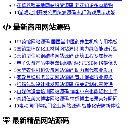
9
花草养殖基地网站织梦源码 养花知识多肉植物
10
游戏定制开发公司织梦源码 热门游戏展示功能
最新商用网站源码
1
中药馆网站源码 国医堂中医药养生机构专用模板
2
营销型环保化工材料网站源码 助力绿色能源转型
3
营销型住宅钢结构网站源码 建筑工程专属模板
4
电子设备产品中英双语网站源码 USB网络摄像头
5
大型农业机械设备网站源码 助力现代农业发展
6
家政月嫂服务公司网站源码 育儿保姆行业模板
7
纸箱包装设计批发网站源码 精美定制心意传递
8
自媒体运营培训网站源码 博客小白也能轻松上手
9
高颜值美文博客网站源码 情感博主记录美好瞬间
10
电动闸门伸缩门企业网站源码 智能化安防新体验
最新精品网站源码