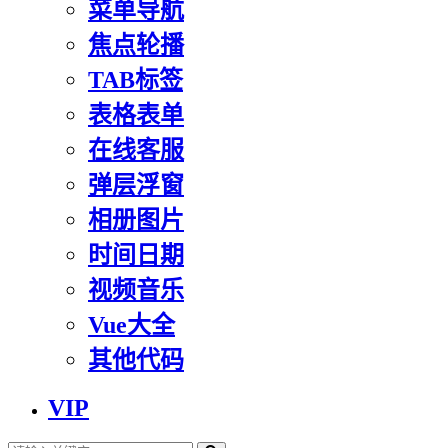
菜单导航
焦点轮播
TAB标签
表格表单
在线客服
弹层浮窗
相册图片
时间日期
视频音乐
Vue大全
其他代码
VIP