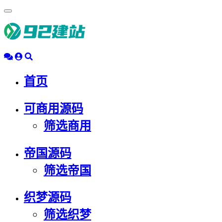
浮
动
导
航
首页
可商用源码
筛选商用
帝国源码
筛选帝国
织梦源码
筛选织梦