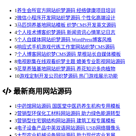
1
养生会所官方网站织梦源码 经络健康项目培训
2
微信小程序开发网站织梦源码 个性化高端设计
3
马匹饲养基地网站模板 织梦CMS开发英文源码
4
个人技术博客织梦源码 新闻资讯心情笔记日志
5
个人自媒体网站织梦源码 WordPress博客风格
6
响应式手机游戏代练工作室网站织梦CMS源码
7
个人博客网站织梦CMS源码 草根站长自媒体模板
8
电视剧集在线观看织梦主题 媲美专业影视网站源码
9
花草养殖基地网站织梦源码 养花知识多肉植物
10
游戏定制开发公司织梦源码 热门游戏展示功能
最新商用网站源码
1
中药馆网站源码 国医堂中医药养生机构专用模板
2
营销型环保化工材料网站源码 助力绿色能源转型
3
营销型住宅钢结构网站源码 建筑工程专属模板
4
电子设备产品中英双语网站源码 USB网络摄像头
5
大型农业机械设备网站源码 助力现代农业发展