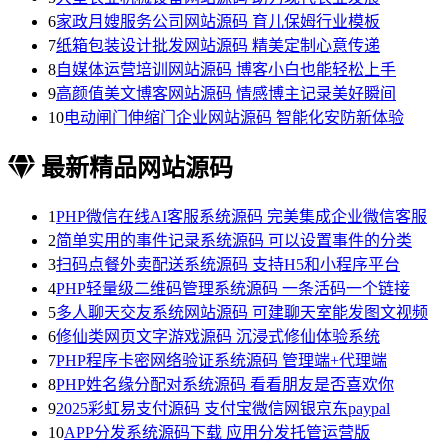
6
家政月嫂服务公司网站源码 育儿保姆行业模板
7
纸箱包装设计批发网站源码 精美定制心意传递
8
自媒体运营培训网站源码 博客小白也能轻松上手
9
高颜值美文博客网站源码 情感博主记录美好瞬间
10
电动闸门伸缩门企业网站源码 智能化安防新体验
最新精品网站源码
1
PHP微信在线AI客服系统源码 完美集成企业微信客服
2
简单实用的事件记录系统源码 可以设置事件的分类
3
扫码点餐外卖配送系统源码 支持H5和小程序平台
4
PHP轻量级二维码管理系统源码 一条活码一个链接
5
多人聊天交友系统网站源码 可建聊天室能发图文视频
6
修仙类网页文字游戏源码 沉浸式修仙体验系统
7
PHP程序卡密网络验证系统源码 管理端+代理端
8
PHP姓名缘分配对系统源码 看看朋友是否喜欢你
9
2025彩虹易支付源码 支付宝微信网银京东paypal
10
APP分发系统源码下载 应用分发托管运营版