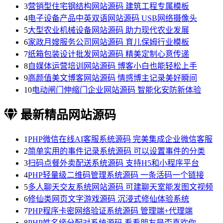
3
营销型住宅钢结构网站源码 建筑工程专属模板
4
电子设备产品中英双语网站源码 USB网络摄像头
5
大型农业机械设备网站源码 助力现代农业发展
6
家政月嫂服务公司网站源码 育儿保姆行业模板
7
纸箱包装设计批发网站源码 精美定制心意传递
8
自媒体运营培训网站源码 博客小白也能轻松上手
9
高颜值美文博客网站源码 情感博主记录美好瞬间
10
电动闸门伸缩门企业网站源码 智能化安防新体验
最新精品网站源码
1
PHP微信在线AI客服系统源码 完美集成企业微信客服
2
简单实用的事件记录系统源码 可以设置事件的分类
3
扫码点餐外卖配送系统源码 支持H5和小程序平台
4
PHP轻量级二维码管理系统源码 一条活码一个链接
5
多人聊天交友系统网站源码 可建聊天室能发图文视频
6
修仙类网页文字游戏源码 沉浸式修仙体验系统
7
PHP程序卡密网络验证系统源码 管理端+代理端
8
PHP姓名缘分配对系统源码 看看朋友是否喜欢你