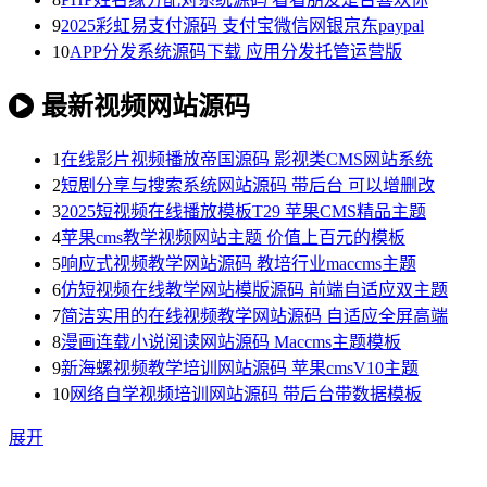
9
2025彩虹易支付源码 支付宝微信网银京东paypal
10
APP分发系统源码下载 应用分发托管运营版
最新视频网站源码
1
在线影片视频播放帝国源码 影视类CMS网站系统
2
短剧分享与搜索系统网站源码 带后台 可以增删改
3
2025短视频在线播放模板T29 苹果CMS精品主题
4
苹果cms教学视频网站主题 价值上百元的模板
5
响应式视频教学网站源码 教培行业maccms主题
6
仿短视频在线教学网站模版源码 前端自适应双主题
7
简洁实用的在线视频教学网站源码 自适应全屏高端
8
漫画连载小说阅读网站源码 Maccms主题模板
9
新海螺视频教学培训网站源码 苹果cmsV10主题
10
网络自学视频培训网站源码 带后台带数据模板
展开