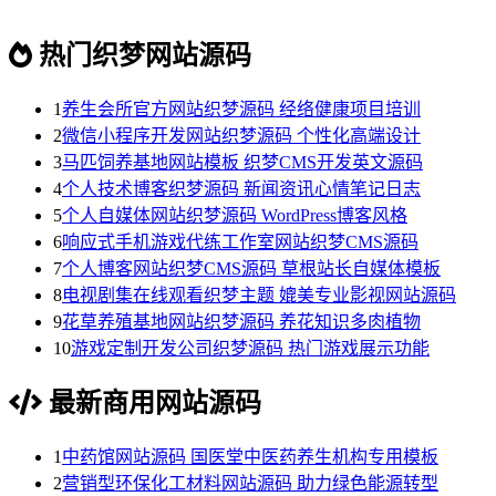
热门织梦网站源码
1
养生会所官方网站织梦源码 经络健康项目培训
2
微信小程序开发网站织梦源码 个性化高端设计
3
马匹饲养基地网站模板 织梦CMS开发英文源码
4
个人技术博客织梦源码 新闻资讯心情笔记日志
5
个人自媒体网站织梦源码 WordPress博客风格
6
响应式手机游戏代练工作室网站织梦CMS源码
7
个人博客网站织梦CMS源码 草根站长自媒体模板
8
电视剧集在线观看织梦主题 媲美专业影视网站源码
9
花草养殖基地网站织梦源码 养花知识多肉植物
10
游戏定制开发公司织梦源码 热门游戏展示功能
最新商用网站源码
1
中药馆网站源码 国医堂中医药养生机构专用模板
2
营销型环保化工材料网站源码 助力绿色能源转型