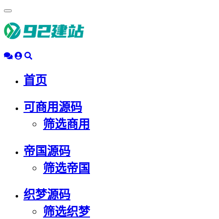
浮
动
导
航
首页
可商用源码
筛选商用
帝国源码
筛选帝国
织梦源码
筛选织梦