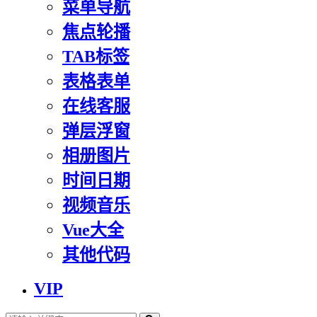
菜单导航
焦点轮播
TAB标签
表格表单
在线客服
弹层浮窗
相册图片
时间日期
视频音乐
Vue大全
其他代码
VIP