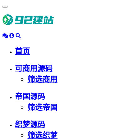
浮
动
导
航
首页
可商用源码
筛选商用
帝国源码
筛选帝国
织梦源码
筛选织梦