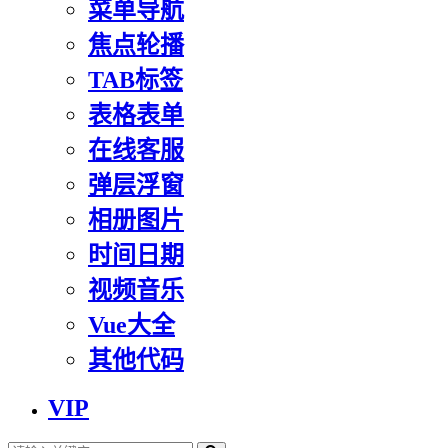
菜单导航
焦点轮播
TAB标签
表格表单
在线客服
弹层浮窗
相册图片
时间日期
视频音乐
Vue大全
其他代码
VIP